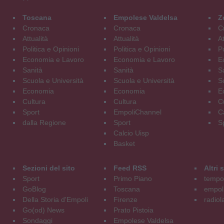
Toscana
Empolese Valdelsa
Z
Cronaca
Cronaca
C
Attualità
Attualità
At
Politica e Opinioni
Politica e Opinioni
Po
Economia e Lavoro
Economia e Lavoro
E
Sanità
Sanità
S
Scuola e Università
Scuola e Università
S
Economia
Economia
E
Cultura
Cultura
C
Sport
EmpoliChannel
C
dalla Regione
Sport
S
Calcio Uisp
Basket
Sezioni del sito
Feed RSS
Altri
Sport
Primo Piano
tempol
GoBlog
Toscana
empoli
Della Storia d'Empoli
Firenze
radiol
Go(od) News
Prato Pistoia
Sondaggi
Empolese Valdelsa