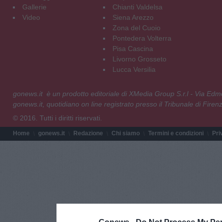
Gallerie
Chianti Valdelsa
Video
Siena Arezzo
Zona del Cuoio
Pontedera Volterra
Pisa Cascina
Livorno Grosseto
Lucca Versilia
gonews.it è un prodotto editoriale di XMedia Group S.r.l - Via E
gonews.it, quotidiano on line registrato presso il Tribunale di Fire
© 2016. Tutti i diritti riservati.
Home
gonews.it
Redazione
Chi siamo
Termini e condizioni
Pri