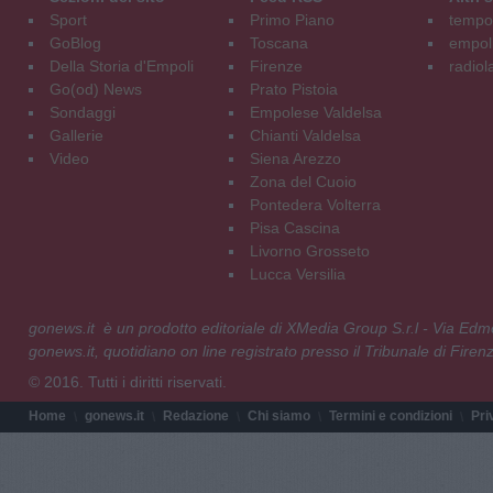
Sport
Primo Piano
tempol
GoBlog
Toscana
empoli
Della Storia d'Empoli
Firenze
radiol
Go(od) News
Prato Pistoia
Sondaggi
Empolese Valdelsa
Gallerie
Chianti Valdelsa
Video
Siena Arezzo
Zona del Cuoio
Pontedera Volterra
Pisa Cascina
Livorno Grosseto
Lucca Versilia
gonews.it è un prodotto editoriale di XMedia Group S.r.l - Via E
gonews.it, quotidiano on line registrato presso il Tribunale di Fire
© 2016. Tutti i diritti riservati.
Home
gonews.it
Redazione
Chi siamo
Termini e condizioni
Pri