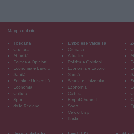
Mappa del sito
Toscana
Empolese Valdelsa
Z
Cronaca
Cronaca
C
Attualità
Attualità
At
Politica e Opinioni
Politica e Opinioni
Po
Economia e Lavoro
Economia e Lavoro
E
Sanità
Sanità
S
Scuola e Università
Scuola e Università
S
Economia
Economia
E
Cultura
Cultura
C
Sport
EmpoliChannel
C
dalla Regione
Sport
S
Calcio Uisp
Basket
Sezioni del sito
Feed RSS
Altri