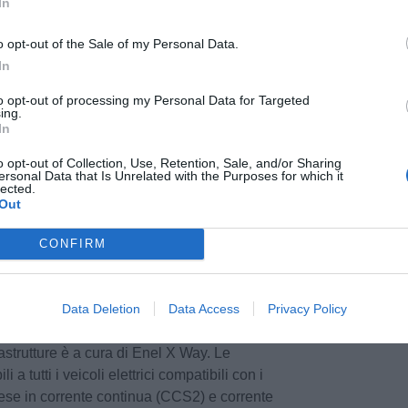
In
e di ricaricare l’auto in modo comodo e
 di una commissione o di una pausa caffè: si
o opt-out of the Sale of my Personal Data.
on possibilità di ricaricare un veicolo elettrico in
In
0 kW. In base anche alla capacità della batteria
el mezzo, l’HPC consente di effettuare una
to opt-out of processing my Personal Data for Targeted
i 30 minuti, ma già in un quarto d’ora è
ing.
In
er oltre il 50% di disponibilità della batteria.
o opt-out of Collection, Use, Retention, Sale, and/or Sharing
ersonal Data that Is Unrelated with the Purposes for which it
rica HPC, sempre in loc. Baccanella è stata
lected.
ole di ultima generazione da 44 KW (con due
Out
onnina), che permette a due veicoli elettrici di
 una ricarica in modo semplice e agevole. Della
CONFIRM
e di installazione anche altre 2 infrastrutture in
ente, sul territorio comunale di San Gimignano
Data Deletion
Data Access
Privacy Policy
ure di ricarica di Enel X Way.
strutture è a cura di Enel X Way. Le
i a tutti i veicoli elettrici compatibili con i
rese in corrente continua (CCS2) e corrente