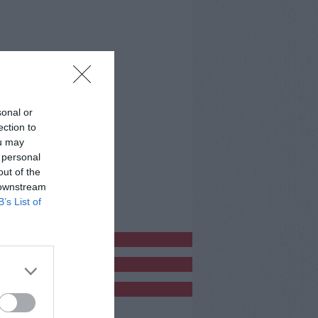
sonal or
ection to
ou may
 personal
out of the
 downstream
B’s List of
bblicitàCl
bblicità
bblicità