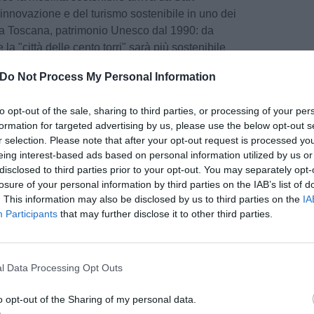
innovazione e del turismo sostenibile in uno dei
ella Toscana, patrimonio Unesco dal 1990: da
re la "città delle cento torri" sarà più sostenibile
ologico grazie alle nuove stazioni di ricarica
Do Not Process My Personal Information
resso il parcheggio in loc. Baccanella.
ie all’accordo tra
Enel X Way
, la società del
to opt-out of the sale, sharing to third parties, or processing of your per
icata alla mobilità elettrica, e
formation for targeted advertising by us, please use the below opt-out s
le di San Gimignano che nel 2018 hanno
r selection. Please note that after your opt-out request is processed y
d’Intesa, poi aggiornato e implementato nel 2021,
eing interest-based ads based on personal information utilized by us or
ete di ricarica per veicoli elettrici.
disclosed to third parties prior to your opt-out. You may separately opt-
losure of your personal information by third parties on the IAB’s list of
intervenuti il Sindaco di San Gimignano Andrea
. This information may also be disclosed by us to third parties on the
IA
Participants
that may further disclose it to other third parties.
ancio, all’innovazione e ai servizi a rete Gianni
enti della Giunta comunale, i referenti Enel per
pu
ure di Affari Istituzionali e Sostenibilità e di
Pu
aratea e Riccardo Clementi.
l Data Processing Opt Outs
pu
o opt-out of the Sharing of my personal data.
ponibile una stazione di ricarica ultra rapida