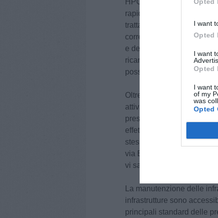
Opted 
HPC da 100kW, che consent
rapido, nell’arco temporale
I want t
tratta di una infrastruttura c
Opted 
corrente continua fino a 10
e del caricatore di bordo d
I want 
ricarica completa in meno d
Advertis
Opted 
possibile ricaricare l’auto p
I want t
of my P
Oltre alla stazione di rica
was col
attivata anche una Juice P
Opted 
prese da 22 kW per ogni col
effettuare simultaneamente
stessa tipologia sono in fas
via Bagnaia. Complessivam
vi saranno ben 4 infrastrutt
La manutenzione delle infra
infrastrutture sono accessibil
principali standard delle p