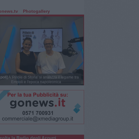
onews.tv
Photogallery
poli]
A 'Pillole di Storia' si analizza il legame tra
Empoli e l'epoca napoleonica
colta la Radio degli Azzurri