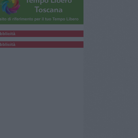
bblicità
bblicità