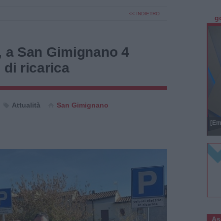
<< INDIETRO
g
n, a San Gimignano 4
 di ricarica
Attualità
San Gimignano
[Em
As