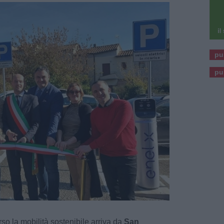
pu
pu
so la mobilità sostenibile arriva da
San