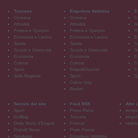
Toscana
Empolese Valdelsa
Z
Cronaca
Cronaca
C
Attualità
Attualità
At
Politica e Opinioni
Politica e Opinioni
Po
Economia e Lavoro
Economia e Lavoro
E
Sanità
Sanità
S
Scuola e Università
Scuola e Università
S
Economia
Economia
E
Cultura
Cultura
C
Sport
EmpoliChannel
C
dalla Regione
Sport
S
Calcio Uisp
Basket
Sezioni del sito
Feed RSS
Altri
Sport
Primo Piano
tempol
GoBlog
Toscana
empoli
Della Storia d'Empoli
Firenze
radiol
Go(od) News
Prato Pistoia
Sondaggi
Empolese Valdelsa