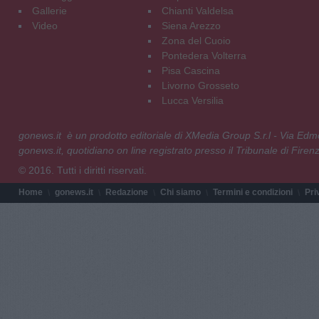
Gallerie
Chianti Valdelsa
Video
Siena Arezzo
Zona del Cuoio
Pontedera Volterra
Pisa Cascina
Livorno Grosseto
Lucca Versilia
gonews.it è un prodotto editoriale di XMedia Group S.r.l - Via E
gonews.it, quotidiano on line registrato presso il Tribunale di Fire
© 2016. Tutti i diritti riservati.
Home
gonews.it
Redazione
Chi siamo
Termini e condizioni
Pri