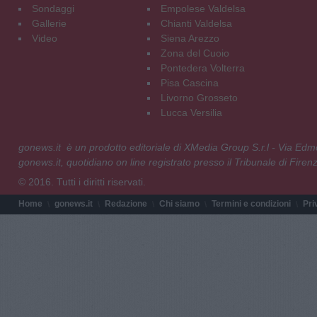
Sondaggi
Empolese Valdelsa
Gallerie
Chianti Valdelsa
Video
Siena Arezzo
Zona del Cuoio
Pontedera Volterra
Pisa Cascina
Livorno Grosseto
Lucca Versilia
gonews.it è un prodotto editoriale di XMedia Group S.r.l - Via E
gonews.it, quotidiano on line registrato presso il Tribunale di Fire
© 2016. Tutti i diritti riservati.
Home
gonews.it
Redazione
Chi siamo
Termini e condizioni
Pri