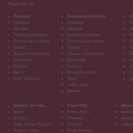
Mappa del sito
Toscana
Empolese Valdelsa
Z
Cronaca
Cronaca
C
Attualità
Attualità
At
Politica e Opinioni
Politica e Opinioni
Po
Economia e Lavoro
Economia e Lavoro
E
Sanità
Sanità
S
Scuola e Università
Scuola e Università
S
Economia
Economia
E
Cultura
Cultura
C
Sport
EmpoliChannel
C
dalla Regione
Sport
S
Calcio Uisp
Basket
Sezioni del sito
Feed RSS
Altri
Sport
Primo Piano
tempol
GoBlog
Toscana
empoli
Della Storia d'Empoli
Firenze
radiol
Go(od) News
Prato Pistoia