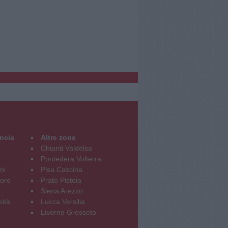
incia
Altre zone
Chianti Valdelsa
Pontedera Volterra
ni
Pisa Cascina
oro
Prato Pistoia
Siena Arezzo
sità
Lucca Versilia
Livorno Grosseto