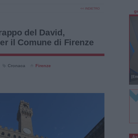
<< INDIETRO
g
rappo del David,
er il Comune di Firenze
Cronaca
Firenze
[Em
As