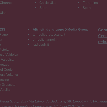
Channel
Calcio Uisp
Fiorentina
Sport
Sport
 Uisp
RSS
Altri siti del gruppo XMedia Group
Cont
Piano
tempoliberotoscana.it
Conta
na
empolichannel.it
reda
e
radiolady.it
istoia
se Valdelsa
 Valdelsa
Arezzo
el Cuoio
era Volterra
ascina
o Grosseto
ersilia
 XMedia Group S.r.l - Via Edmondo De Amicis, 38, Empoli – info@xmedia
 presso il Tribunale di Firenze al nr. 5854 del 25/10/2011