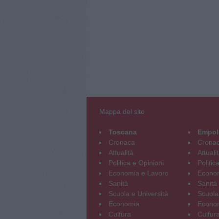
Mappa del sito
Toscana
Empol
Cronaca
Crona
Attualità
Attuali
Politica e Opinioni
Politic
Economia e Lavoro
Econom
Sanità
Sanità
Scuola e Università
Scuola
Economia
Econo
Cultura
Cultur