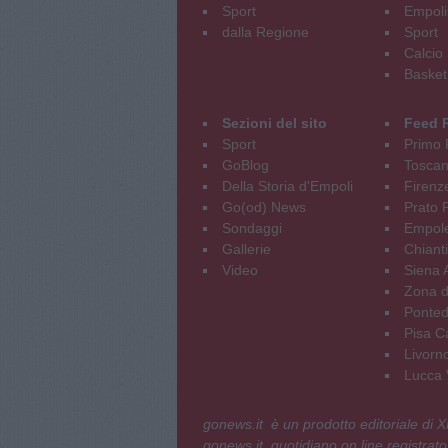
Sport
Empoli
dalla Regione
Sport
Calcio
Basket
Sezioni del sito
Feed 
Sport
Primo 
GoBlog
Tosca
Della Storia d'Empoli
Firenz
Go(od) News
Prato P
Sondaggi
Empole
Gallerie
Chianti
Video
Siena 
Zona d
Ponted
Pisa C
Livorn
Lucca V
gonews.it è un prodotto editoriale di
gonews.it, quotidiano on line registrato