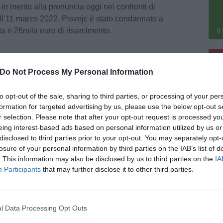
in merito alla pronuncia oggi nei confronti di
dell’11 marzo 2022. Pisvejc è stato condannato a
ta e 26mila euro di risarcimento.
pu
Do Not Process My Personal Information
pu
to opt-out of the sale, sharing to third parties, or processing of your per
formation for targeted advertising by us, please use the below opt-out s
026
r selection. Please note that after your opt-out request is processed y
itte contro Meloni e la Polizia a Siena,
eing interest-based ads based on personal information utilized by us or
unciato un 24enne
disclosed to third parties prior to your opt-out. You may separately opt-
ato denunciato dalla Digos di Siena un 24enne
losure of your personal information by third parties on the IAB’s list of
nuto il presunto autore delle scritte offensive e
. This information may also be disclosed by us to third parties on the
IA
e minacce di morte contro la presidente del
Participants
that may further disclose it to other third parties.
iglio Giorgia Meloni e la [...]
l Data Processing Opt Outs