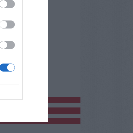
bblicitàCl
bblicità
bblicità