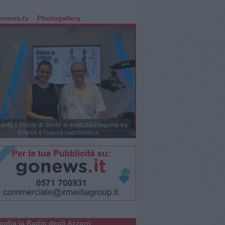
onews.tv
Photogallery
poli]
A 'Pillole di Storia' si analizza il legame tra
Empoli e l'epoca napoleonica
colta la Radio degli Azzurri