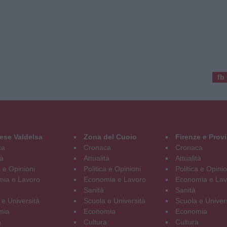
fb
ese Valdelsa
Zona del Cuoio
Firenze e Prov
ca
Cronaca
Cronaca
tà
Attualità
Attualità
a e Opinioni
Politica e Opinioni
Politica e Opinio
ia e Lavoro
Economia e Lavoro
Economia e Lav
Sanità
Sanità
 e Università
Scuola e Università
Scuola e Univer
mia
Economia
Economia
a
Cultura
Cultura