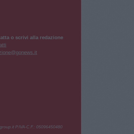
atta o scrivi alla redazione
tti
zione@gonews.it
group.it P.IVA-C.F.: 05096450480