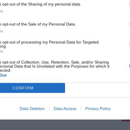
o opt-out of the Sharing of my personal data.
o 2026
In
a in un negozio e aggredisce il titolare:
estato 52enne a Firenze
o opt-out of the Sale of my Personal Data.
a avrebbe rubato alcuni articoli da un negozio
iazza Santa Maria Novella, poi, scoperto dal
In
lare, avrebbe cercato di fuggire minacciando i
enti e aggredendo il commerciante. È con [...]
to opt-out of processing my Personal Data for Targeted
ing.
In
o opt-out of Collection, Use, Retention, Sale, and/or Sharing
ersonal Data that Is Unrelated with the Purposes for which it
lected.
Out
o 2026
do record a Firenze, ancora 41 gradi e
CONFIRM
ice rosso prorogato fino a venerdì
nze resta nella morsa dell’ondata di caldo con
pu
erature massime ancora vicine ai 41 gradi. Il
ettino del Ministero della Salute ha confermato il
Pu
Data Deletion
Data Access
Privacy Policy
ce rosso per oggi e domani, [...]
pu