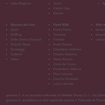
dalla Regione
Sport
S
Calcio Uisp
Basket
Sezioni del sito
Feed RSS
Altri
Sport
Primo Piano
tempol
GoBlog
Toscana
empoli
Della Storia d'Empoli
Firenze
radiol
Go(od) News
Prato Pistoia
Sondaggi
Empolese Valdelsa
Gallerie
Chianti Valdelsa
Video
Siena Arezzo
Zona del Cuoio
Pontedera Volterra
Pisa Cascina
Livorno Grosseto
Lucca Versilia
gonews.it è un prodotto editoriale di XMedia Group S.r.l - Via E
gonews.it, quotidiano on line registrato presso il Tribunale di Fire