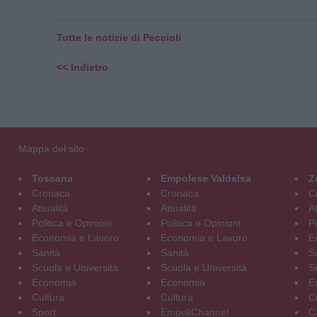
Tutte le notizie di Peccioli
<< Indietro
Mappa del sito
Toscana
Empolese Valdelsa
Z
Cronaca
Cronaca
C
Attualità
Attualità
At
Politica e Opinioni
Politica e Opinioni
Po
Economia e Lavoro
Economia e Lavoro
E
Sanità
Sanità
S
Scuola e Università
Scuola e Università
S
Economia
Economia
E
Cultura
Cultura
C
Sport
EmpoliChannel
C