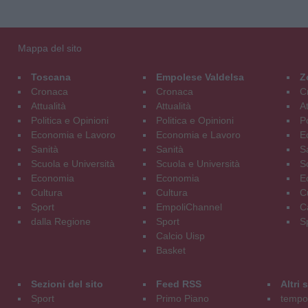
Mappa del sito
Toscana
Empolese Valdelsa
Z
Cronaca
Cronaca
C
Attualità
Attualità
At
Politica e Opinioni
Politica e Opinioni
Po
Economia e Lavoro
Economia e Lavoro
E
Sanità
Sanità
S
Scuola e Università
Scuola e Università
S
Economia
Economia
E
Cultura
Cultura
C
Sport
EmpoliChannel
C
dalla Regione
Sport
S
Calcio Uisp
Basket
Sezioni del sito
Feed RSS
Altri
Sport
Primo Piano
tempol