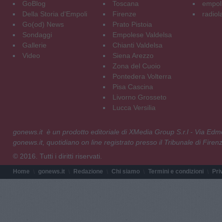
GoBlog
Toscana
empoli
Della Storia d'Empoli
Firenze
radiol
Go(od) News
Prato Pistoia
Sondaggi
Empolese Valdelsa
Gallerie
Chianti Valdelsa
Video
Siena Arezzo
Zona del Cuoio
Pontedera Volterra
Pisa Cascina
Livorno Grosseto
Lucca Versilia
gonews.it è un prodotto editoriale di XMedia Group S.r.l - Via E
gonews.it, quotidiano on line registrato presso il Tribunale di Fire
© 2016. Tutti i diritti riservati.
Home
gonews.it
Redazione
Chi siamo
Termini e condizioni
Pri