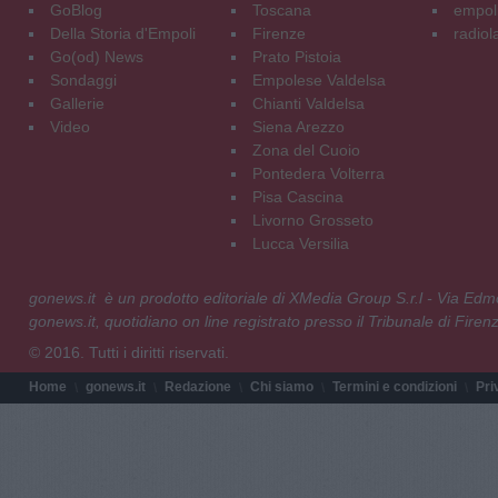
GoBlog
Toscana
empoli
Della Storia d'Empoli
Firenze
radiol
Go(od) News
Prato Pistoia
Sondaggi
Empolese Valdelsa
Gallerie
Chianti Valdelsa
Video
Siena Arezzo
Zona del Cuoio
Pontedera Volterra
Pisa Cascina
Livorno Grosseto
Lucca Versilia
gonews.it è un prodotto editoriale di XMedia Group S.r.l - Via E
gonews.it, quotidiano on line registrato presso il Tribunale di Fire
© 2016. Tutti i diritti riservati.
Home
gonews.it
Redazione
Chi siamo
Termini e condizioni
Pri