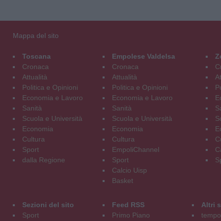
Mappa del sito
Toscana
Empolese Valdelsa
Z
Cronaca
Cronaca
C
Attualità
Attualità
At
Politica e Opinioni
Politica e Opinioni
Po
Economia e Lavoro
Economia e Lavoro
E
Sanità
Sanità
S
Scuola e Università
Scuola e Università
S
Economia
Economia
E
Cultura
Cultura
C
Sport
EmpoliChannel
C
dalla Regione
Sport
S
Calcio Uisp
Basket
Sezioni del sito
Feed RSS
Altri
Sport
Primo Piano
tempol