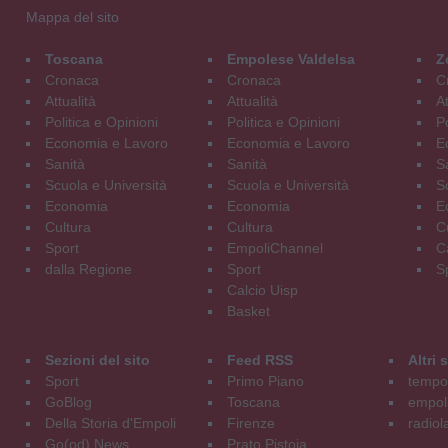
Mappa del sito
Toscana
Empolese Valdelsa
Z
Cronaca
Cronaca
C
Attualità
Attualità
At
Politica e Opinioni
Politica e Opinioni
Po
Economia e Lavoro
Economia e Lavoro
E
Sanità
Sanità
S
Scuola e Università
Scuola e Università
S
Economia
Economia
E
Cultura
Cultura
C
Sport
EmpoliChannel
C
dalla Regione
Sport
S
Calcio Uisp
Basket
Sezioni del sito
Feed RSS
Altri
Sport
Primo Piano
tempol
GoBlog
Toscana
empoli
Della Storia d'Empoli
Firenze
radiol
Go(od) News
Prato Pistoia