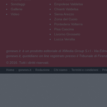
Sondaggi
Empolese Valdelsa
Gallerie
Chianti Valdelsa
Video
Siena Arezzo
Zona del Cuoio
Pontedera Volterra
Pisa Cascina
Livorno Grosseto
Lucca Versilia
gonews.it è un prodotto editoriale di XMedia Group S.r.l - Via E
gonews.it, quotidiano on line registrato presso il Tribunale di Fire
© 2016. Tutti i diritti riservati.
Home
gonews.it
Redazione
Chi siamo
Termini e condizioni
Pri