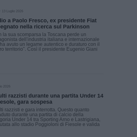
13 Luglio 2026
io a Paolo Fresco, ex presidente Fiat
egnato nella ricerca sul Parkinson
 la sua scomparsa la Toscana perde un
agonista dell'industria italiana e internazionale
ha avuto un legame autentico e duraturo con il
ro territorio". Così il presidente Eugenio Giani
io 2026
ulti razzisti durante una partita Under 14
iesole, gara sospesa
lti razzisti e gara interrotta. Questo quanto
duto durante una partita di calcio della
goria Under 14 tra Sporting Arno e Lastrigiana,
utata allo stadio Poggioloni di Fiesole e valida