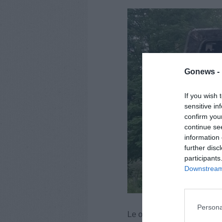
Gonews -
If you wish 
sensitive in
confirm you
continue se
information 
further disc
participants
Downstream 
Persona
Le operazioni di spegnimen