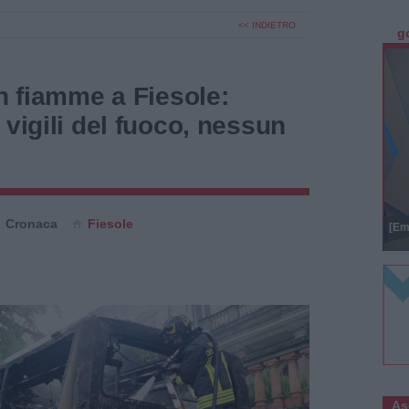
<< INDIETRO
g
in fiamme a Fiesole:
 vigili del fuoco, nessun
Cronaca
Fiesole
[Em
As