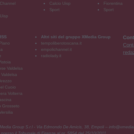
Channel
Calcio Uisp
Fiorentina
Sport
Sport
 Uisp
RSS
Altri siti del gruppo XMedia Group
Cont
Piano
tempoliberotoscana.it
Conta
na
empolichannel.it
reda
e
radiolady.it
istoia
se Valdelsa
 Valdelsa
Arezzo
el Cuoio
era Volterra
ascina
o Grosseto
ersilia
 XMedia Group S.r.l - Via Edmondo De Amicis, 38, Empoli – info@xmedia
 presso il Tribunale di Firenze al nr. 5854 del 25/10/2011