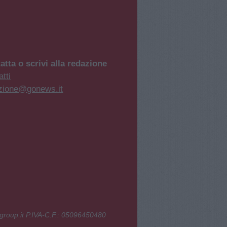
atta o scrivi alla redazione
tti
zione@gonews.it
group.it P.IVA-C.F.: 05096450480