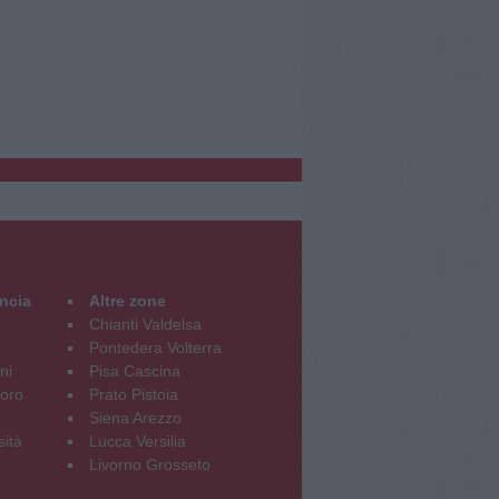
incia
Altre zone
Chianti Valdelsa
Pontedera Volterra
ni
Pisa Cascina
oro
Prato Pistoia
Siena Arezzo
sità
Lucca Versilia
Livorno Grosseto