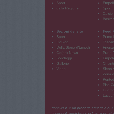
Sport
Empoli
dalla Regione
Sport
Calcio
Basket
Sezioni del sito
Feed 
Sport
Primo 
GoBlog
Tosca
Della Storia d'Empoli
Firenz
Go(od) News
Prato P
Sondaggi
Empole
Gallerie
Chianti
Video
Siena 
Zona d
Ponted
Pisa C
Livorn
Lucca V
gonews.it è un prodotto editoriale di
gonews.it, quotidiano on line registrato