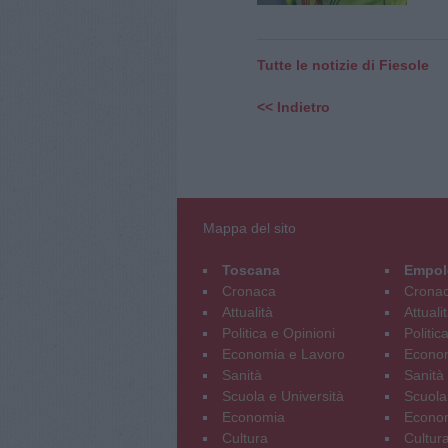
Tutte le notizie di Fiesole
<< Indietro
Mappa del sito
Toscana
Empol
Cronaca
Crona
Attualità
Attuali
Politica e Opinioni
Politic
Economia e Lavoro
Econom
Sanità
Sanità
Scuola e Università
Scuola
Economia
Econo
Cultura
Cultur