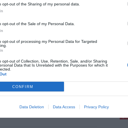
teriormente. A supporto dell’intervento, è stata
o opt-out of the Sharing of my personal data.
 Polizia Locale dei comuni di Fiesole e Firenze
In
ella zona, temporaneamente rallentata a causa
iarire l’origine del rogo.
o opt-out of the Sale of my Personal Data.
In
to opt-out of processing my Personal Data for Targeted
ing.
In
o opt-out of Collection, Use, Retention, Sale, and/or Sharing
ersonal Data that Is Unrelated with the Purposes for which it
io 2026
lected.
Out
sole rende omaggio a Paolo Fresco. Il
daco: "Gli intitoleremo un luogo della
CONFIRM
à"
ono svolti questa mattina, nella Cattedrale di
pu
Romolo a Fiesole, i funerali di Paolo Fresco,
 presenza della famiglia, delle istituzioni e di
Pu
Data Deletion
Data Access
Privacy Policy
rose personalità del mondo dell'economia [...]
pu