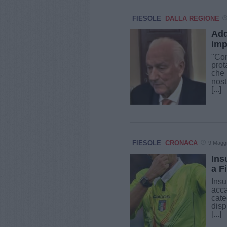
FIESOLE
DALLA REGIONE
Add
imp
"Con
prot
che 
nost
[...]
FIESOLE
CRONACA
9 Magg
Ins
a F
Insu
acca
cate
disp
[...]