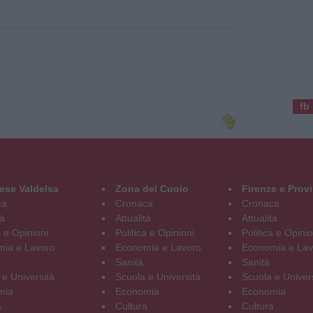
fb
ese Valdelsa
Zona del Cuoio
Firenze e Prov
ca
Cronaca
Cronaca
tà
Attualità
Attualità
a e Opinioni
Politica e Opinioni
Politica e Opinio
ia e Lavoro
Economia e Lavoro
Economia e Lav
Sanità
Sanità
 e Università
Scuola e Università
Scuola e Univer
mia
Economia
Economia
a
Cultura
Cultura