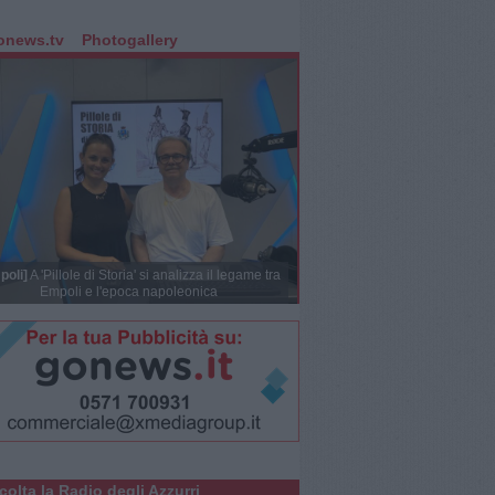
onews.tv
Photogallery
poli]
A 'Pillole di Storia' si analizza il legame tra
Empoli e l'epoca napoleonica
colta la Radio degli Azzurri