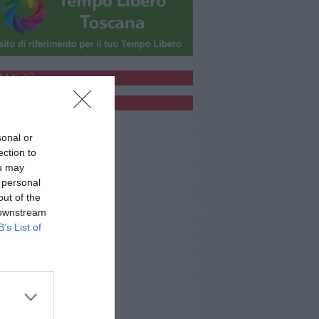
bblicità
bblicità
sonal or
ection to
ou may
 personal
out of the
 downstream
B’s List of