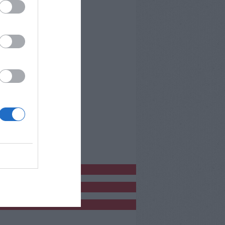
bblicitàCl
bblicità
bblicità