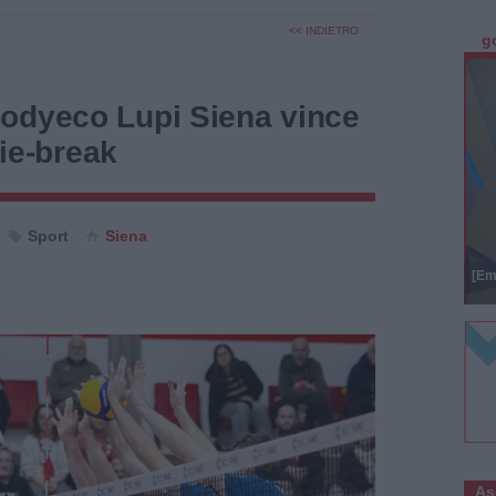
<< INDIETRO
g
odyeco Lupi Siena vince
tie-break
Sport
Siena
[Em
As