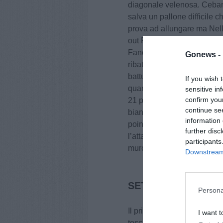
diagonale velenosa. Ceban i
salva un pallone difficile
prova ad allungare ma Nelli
out Randazzo firma il punto
Fano salva un pallone molt
Gonews -
ribatte con un pallonetto 
battuta si iscrive alla list
If you wish 
quando il parziale è 18-19. 
sensitive in
confirm you
21 per Lupi Siena. Tonkono
continue se
biancorossoblu. Anche Bena
information 
point ma Fano raggiunge e s
further disc
l’attacco di Randazzo, tocc
participants
muro di Fano va out, il pri
Downstream 
SET 2
Persona
Il primo pallone è per Hoff,
I want t
toscano. I Lupi Siena vanno 