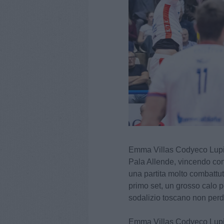
Emma Villas Codyeco Lupi Si
Pala Allende, vincendo con
una partita molto combattut
primo set, un grosso calo pe
sodalizio toscano non perde 
Emma Villas Codyeco Lupi 