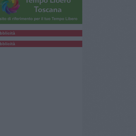
bblicità
bblicità