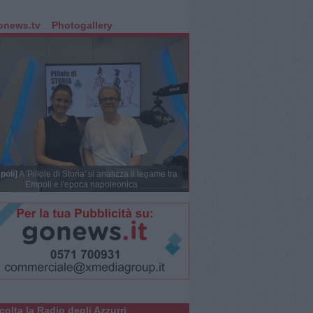
onews.tv
Photogallery
poli]
A 'Pillole di Storia' si analizza il legame tra
Empoli e l'epoca napoleonica
colta la Radio degli Azzurri