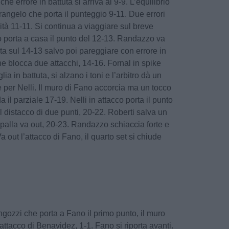
e errore in battuta si arriva al 9-9. L’equilibrio
trangelo che porta il punteggio 9-11. Due errori
rità 11-11. Si continua a viaggiare sul breve
porta a casa il punto del 12-13. Randazzo va
rta sul 14-13 salvo poi pareggiare con errore in
che blocca due attacchi, 14-16. Fornal in spike
a in battuta, si alzano i toni e l’arbitro dà un
e per Nelli. Il muro di Fano accorcia ma un tocco
il parziale 17-19. Nelli in attacco porta il punto
 distacco di due punti, 20-22. Roberti salva un
a palla va out, 20-23. Randazzo schiaccia forte e
 out l’attacco di Fano, il quarto set si chiude
engozzi che porta a Fano il primo punto, il muro
attacco di Benavidez, 1-1. Fano si riporta avanti.