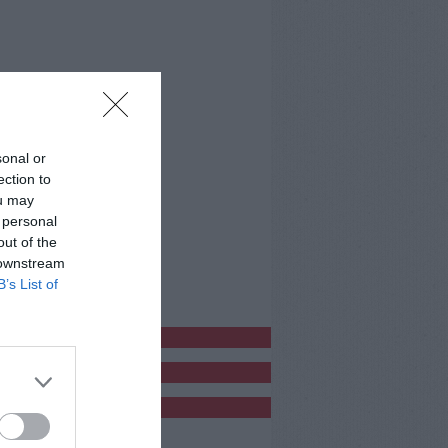
sonal or
ection to
ou may
 personal
out of the
 downstream
B’s List of
bblicitàCl
bblicità
bblicità