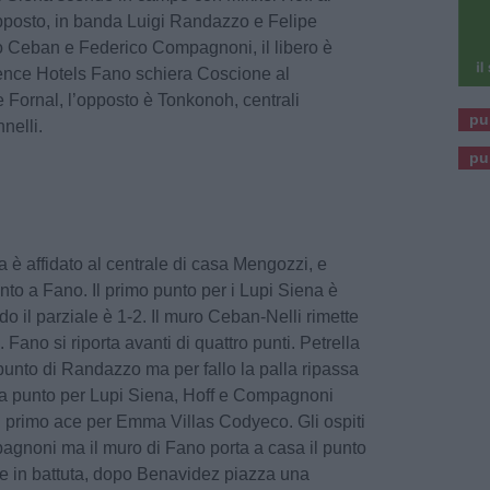
opposto, in banda Luigi Randazzo e Felipe
io Ceban e Federico Compagnoni, il libero è
sence Hotels Fano schiera Coscione al
 Fornal, l’opposto è Tonkonoh, centrali
pu
nelli.
pu
ta è affidato al centrale di casa Mengozzi, e
unto a Fano. Il primo punto per i Lupi Siena è
do il parziale è 1-2. Il muro Ceban-Nelli rimette
. Fano si riporta avanti di quattro punti. Petrella
 punto di Randazzo ma per fallo la palla ripassa
 punto per Lupi Siena, Hoff e Compagnoni
 il primo ace per Emma Villas Codyeco. Gli ospiti
pagnoni ma il muro di Fano porta a casa il punto
rte in battuta, dopo Benavidez piazza una