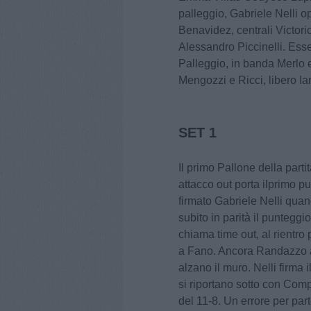
palleggio, Gabriele Nelli 
Benavidez, centrali Victor
Alessandro Piccinelli. Es
Palleggio, in banda Merlo e
Mengozzi e Ricci, libero Ian
SET 1
Il primo Pallone della parti
attacco out porta ilprimo p
firmato Gabriele Nelli quan
subito in parità il punteggio
chiama time out, al rientro
a Fano. Ancora Randazzo a
alzano il muro. Nelli firma
si riportano sotto con Com
del 11-8. Un errore per pa