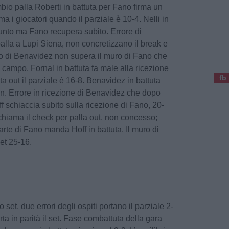
io palla Roberti in battuta per Fano firma un
a i giocatori quando il parziale è 10-4. Nelli in
punto ma Fano recupera subito. Errore di
lla a Lupi Siena, non concretizzano il break e
cco di Benavidez non supera il muro di Fano che
in campo. Fornal in battuta fa male alla ricezione
fb
ta out il parziale è 16-8. Benavidez in battuta
n. Errore in ricezione di Benavidez che dopo
ff schiaccia subito sulla ricezione di Fano, 20-
hiama il check per palla out, non concesso;
arte di Fano manda Hoff in battuta. Il muro di
set 25-16.
to set, due errori degli ospiti portano il parziale 2-
ta in parità il set. Fase combattuta della gara