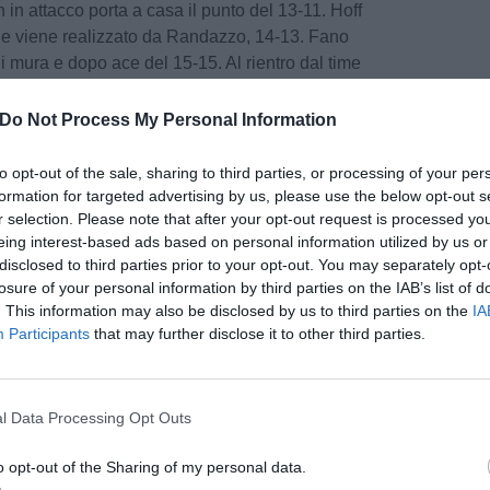
n attacco porta a casa il punto del 13-11. Hoff
 che viene realizzato da Randazzo, 14-13. Fano
 mura e dopo ace del 15-15. Al rientro dal time
 del sorpasso e Nelli allunga con un altro ace.
o difficile e pareggia nuovamente 17-17, Hoff
Do Not Process My Personal Information
che sorprende il muro di Fano. Randazzo in
a degli ace-men. Muro non perfetto dei toscani
to opt-out of the sale, sharing to third parties, or processing of your per
Una serie di errori in battuta porta il parziale 19-
formation for targeted advertising by us, please use the below opt-out s
r selection. Please note that after your opt-out request is processed y
h pareggia 21-21 ma un errore riporta avanti i
eing interest-based ads based on personal information utilized by us or
videz firma un ace e porta la squadra al set
disclosed to third parties prior to your opt-out. You may separately opt-
i va al tie-break, 25-24. Di nuovo in parità con
losure of your personal information by third parties on the IAB’s list of
o a rete di Compagnoni. Nelli firma un ace e il
. This information may also be disclosed by us to third parties on the
IA
mo set finisce 26-28 per Lupi Siena.
Participants
that may further disclose it to other third parties.
pu
Pu
l Data Processing Opt Outs
pu
 errore per Fano e il punto va al sodalizio
o opt-out of the Sharing of my personal data.
avanti di due punti, 3-4. Altro ace di Nelli, 3-6.