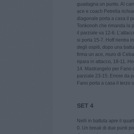
guadagna un punto. Al camb
ace e coach Petrella richiam
diagonale porta a casa il 
Tonkonoh che rimanda la pa
il parziale va 12-6. L’atta
si porta 15-7. Hoff rientra 
degli ospiti, dopo una battu
firma un ace, muro di Ceba
ripara in attacco, 18-11. Ho
14. Mastrangelo per Fano c
parziale 23-15. Errore da p
Fano porta a casa il terzo 
SET 4
Nelli in battuta apre il quar
0. Un break di due punti por