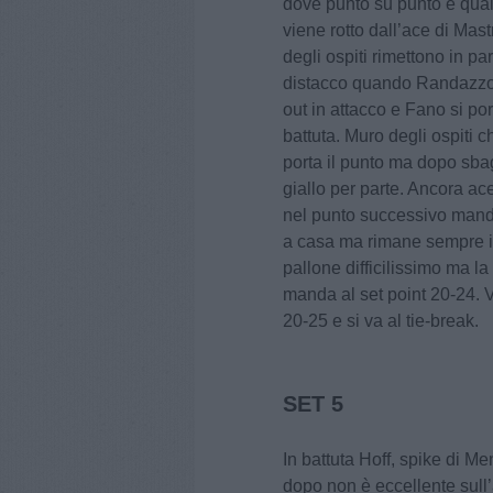
dove punto su punto e qualch
viene rotto dall’ace di Mas
degli ospiti rimettono in pa
distacco quando Randazzo 
out in attacco e Fano si po
battuta. Muro degli ospiti 
porta il punto ma dopo sbagli
giallo per parte. Ancora ac
nel punto successivo manda 
a casa ma rimane sempre il
pallone difficilissimo ma l
manda al set point 20-24. Va
20-25 e si va al tie-break.
SET 5
In battuta Hoff, spike di M
dopo non è eccellente sull’