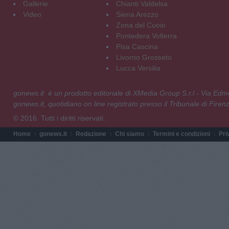
Gallerie
Chianti Valdelsa
Video
Siena Arezzo
Zona del Cuoio
Pontedera Volterra
Pisa Cascina
Livorno Grosseto
Lucca Versilia
gonews.it è un prodotto editoriale di XMedia Group S.r.l - Via E
gonews.it, quotidiano on line registrato presso il Tribunale di Fire
© 2016. Tutti i diritti riservati.
Home
gonews.it
Redazione
Chi siamo
Termini e condizioni
Pri