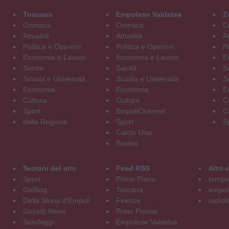
Toscana
Empolese Valdelsa
Z
Cronaca
Cronaca
C
Attualità
Attualità
At
Politica e Opinioni
Politica e Opinioni
Po
Economia e Lavoro
Economia e Lavoro
E
Sanità
Sanità
S
Scuola e Università
Scuola e Università
S
Economia
Economia
E
Cultura
Cultura
C
Sport
EmpoliChannel
C
dalla Regione
Sport
S
Calcio Uisp
Basket
Sezioni del sito
Feed RSS
Altri
Sport
Primo Piano
tempol
GoBlog
Toscana
empoli
Della Storia d'Empoli
Firenze
radiol
Go(od) News
Prato Pistoia
Sondaggi
Empolese Valdelsa