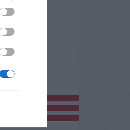
bblicitàCl
bblicità
bblicità