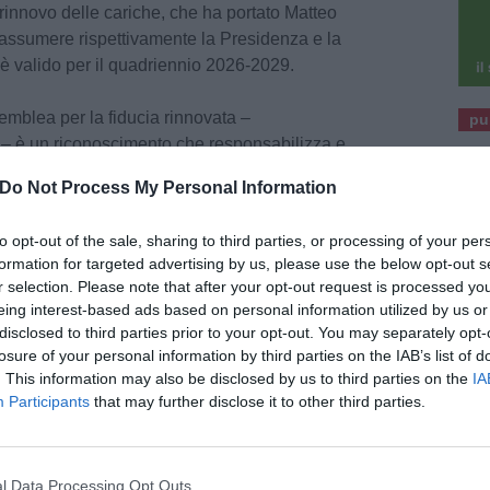
rinnovo delle cariche, che ha portato Matteo
 assumere rispettivamente la Presidenza e la
 è valido per il quadriennio 2026-2029.
emblea per la fiducia rinnovata –
pu
 – è un riconoscimento che responsabilizza e,
pu
a fare ancora meglio. Il nuovo mandato ci
Do Not Process My Personal Information
oro svolto e a compiere un salto di qualità,
attaforma Sistema Formativo Moda come
to opt-out of the sale, sharing to third parties, or processing of your per
orevole nel dialogo con istituzioni e filiera
formation for targeted advertising by us, please use the below opt-out s
elazioni istituzionali per la Toscana rappresenta
r selection. Please note that after your opt-out request is processed y
armente importante, perché significa mettere a
eing interest-based ads based on personal information utilized by us or
 territorio che è da sempre uno dei cuori
disclosed to third parties prior to your opt-out. You may separately opt-
costruendo relazioni solide e durature con enti,
losure of your personal information by third parties on the IAB’s list of
. This information may also be disclosed by us to third parties on the
IA
toriali. Il mio obiettivo sarà quello di favorire un
Participants
that may further disclose it to other third parties.
rato tra formazione, imprese e mondo del lavoro,
i studenti delle discipline creative rispondano
zioni del settore. La Toscana dispone di distretti
imo livello: lavorare in rete, creare sinergie e
l Data Processing Opt Outs