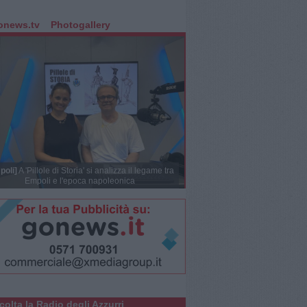
onews.tv
Photogallery
poli]
A 'Pillole di Storia' si analizza il legame tra
Empoli e l'epoca napoleonica
colta la Radio degli Azzurri