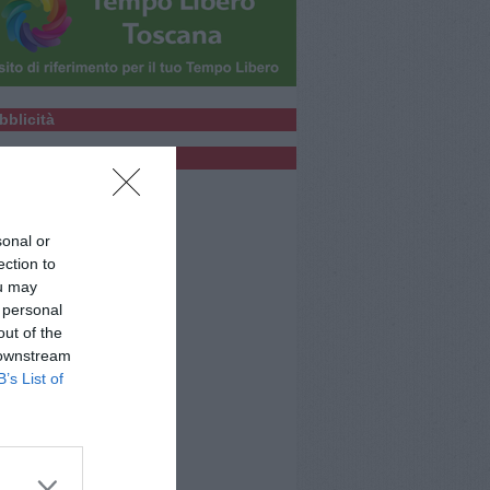
bblicità
bblicità
sonal or
ection to
ou may
 personal
out of the
 downstream
B’s List of