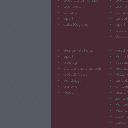
Scuola e Università
Scuola
Economia
Econo
Cultura
Cultur
Sport
Empoli
dalla Regione
Sport
Calcio
Basket
Sezioni del sito
Feed 
Sport
Primo 
GoBlog
Tosca
Della Storia d'Empoli
Firenz
Go(od) News
Prato P
Sondaggi
Empole
Gallerie
Chianti
Video
Siena 
Zona d
Ponted
Pisa C
Livorn
Lucca V