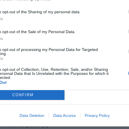
à fondamentale per generare nuove opportunità
o opt-out of the Sharing of my personal data.
stema. Credo profondamente nel valore del ‘fare
In
se istituzioni formative. È da qui che nasce una
 produrre benefici reali e duraturi per tutti.”
o opt-out of the Sale of my Personal Data.
In
Fonte: Modartech - Ufficio stampa
to opt-out of processing my Personal Data for Targeted
ing.
In
o opt-out of Collection, Use, Retention, Sale, and/or Sharing
ersonal Data that Is Unrelated with the Purposes for which it
lected.
Out
LAVORO
6 Luglio 2026
et certifica la riciclabilità dei manufatti
CONFIRM
pu
lizzati con il proprio granulo riciclato
importanti traguardi sul fronte delle
Pu
ificazioni rafforzano nel 2026 il percorso di
Data Deletion
Data Access
Privacy Policy
omia circolare di Revet. Il primo riguarda una
pu
tà assoluta per l'azienda: la certificazione Kiwa
 riciclabilità granulo [...]