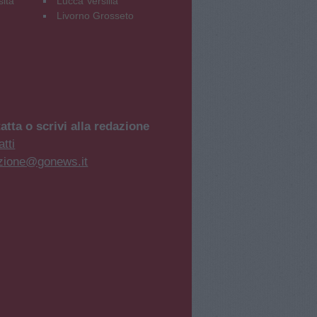
sità
Lucca Versilia
Livorno Grosseto
atta o scrivi alla redazione
tti
zione@gonews.it