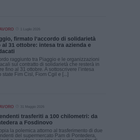
LAVORO
1 Luglio 2026
ggio, firmato l’accordo di solidarietà
o al 31 ottobre: intesa tra azienda e
dacati
rdo raggiunto tra Piaggio e le organizzazioni
acali sul contratto di solidarietà che resterà in
re fino al 31 ottobre. A sottoscrivere l’intesa
 state Fim Cisl, Fiom Cgil e [...]
LAVORO
31 Maggio 2026
endenti trasferiti a 100 chilometri: da
tedera a Fosdinovo
pia la polemica attorno al trasferimento di due
ndenti del supermercato Pam di Pontedera,