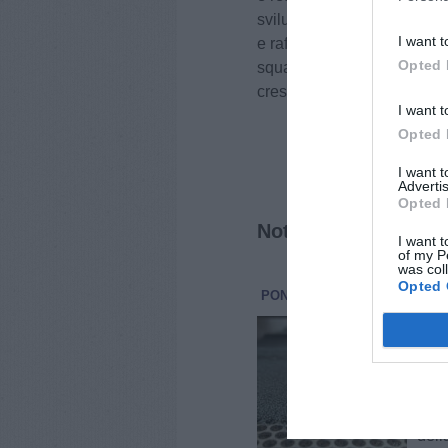
sviluppare partnership sar
I want t
e rafforzare l’intero ecosi
Opted 
squadra’, anche tra le stes
crescita condivisa, capace di
I want t
Opted 
I want 
Advertis
Opted 
Notizie correlate
I want t
of my P
was col
Opted 
PONTEDERA
ECONOMIA E 
Rev
rea
Due 
cert
econ
novi
della