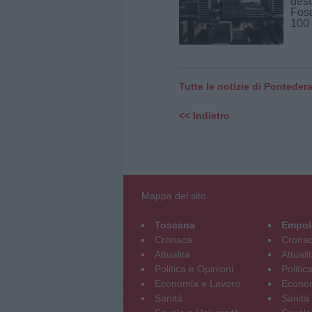
dest
Fosd
100 [
Tutte le notizie di Ponteder
<< Indietro
Mappa del sito
Toscana
Empol
Cronaca
Crona
Attualità
Attuali
Politica e Opinioni
Politic
Economia e Lavoro
Econom
Sanità
Sanità