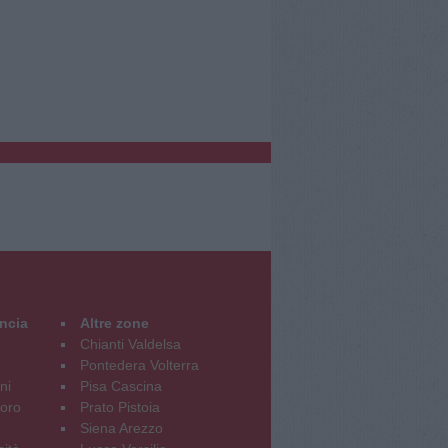
incia
Altre zone
Chianti Valdelsa
Pontedera Volterra
ni
Pisa Cascina
oro
Prato Pistoia
Siena Arezzo