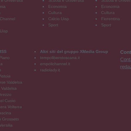
 e Università
Scuola e Università
Scuola e Univer
mia
Economia
Economia
a
Cultura
Cultura
Channel
Calcio Uisp
Fiorentina
Sport
Sport
 Uisp
RSS
Altri siti del gruppo XMedia Group
Cont
Piano
tempoliberotoscana.it
Conta
na
empolichannel.it
reda
e
radiolady.it
istoia
se Valdelsa
 Valdelsa
Arezzo
el Cuoio
era Volterra
ascina
o Grosseto
ersilia