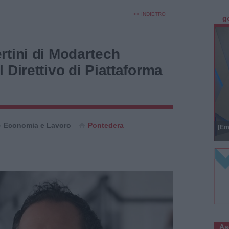
<< INDIETRO
g
rtini di Modartech
 Direttivo di Piattaforma
Economia e Lavoro
Pontedera
[Em
As