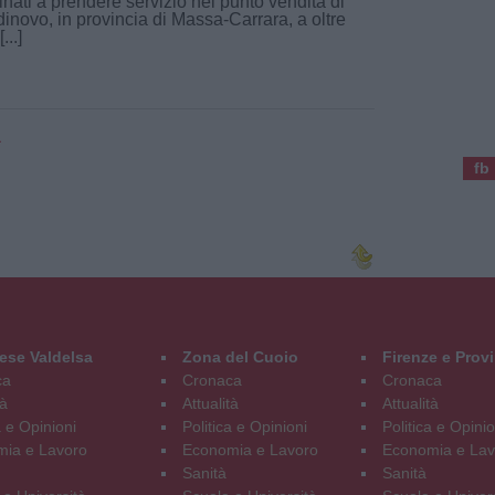
inati a prendere servizio nel punto vendita di
inovo, in provincia di Massa-Carrara, a oltre
...]
a
fb
ese Valdelsa
Zona del Cuoio
Firenze e Prov
ca
Cronaca
Cronaca
tà
Attualità
Attualità
a e Opinioni
Politica e Opinioni
Politica e Opinio
ia e Lavoro
Economia e Lavoro
Economia e Lav
Sanità
Sanità