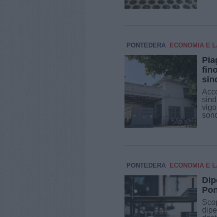
PONTEDERA
ECONOMIA E 
Pia
fin
sin
Acco
sind
vigo
sono
PONTEDERA
ECONOMIA E 
Dip
Pon
Scop
dipe