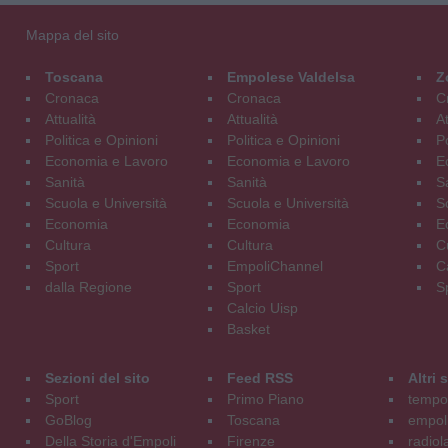
Mappa del sito
Toscana
Empolese Valdelsa
Z
Cronaca
Cronaca
C
Attualità
Attualità
At
Politica e Opinioni
Politica e Opinioni
Po
Economia e Lavoro
Economia e Lavoro
E
Sanità
Sanità
S
Scuola e Università
Scuola e Università
S
Economia
Economia
E
Cultura
Cultura
C
Sport
EmpoliChannel
C
dalla Regione
Sport
S
Calcio Uisp
Basket
Sezioni del sito
Feed RSS
Altri
Sport
Primo Piano
tempol
GoBlog
Toscana
empoli
Della Storia d'Empoli
Firenze
radiol