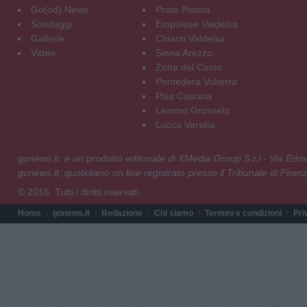
Go(od) News
Prato Pistoia
Sondaggi
Empolese Valdelsa
Gallerie
Chianti Valdelsa
Video
Siena Arezzo
Zona del Cuoio
Pontedera Volterra
Pisa Cascina
Livorno Grosseto
Lucca Versilia
gonews.it è un prodotto editoriale di XMedia Group S.r.l - Via E
gonews.it, quotidiano on line registrato presso il Tribunale di Fire
© 2016. Tutti i diritti riservati.
Home
gonews.it
Redazione
Chi siamo
Termini e condizioni
Pri