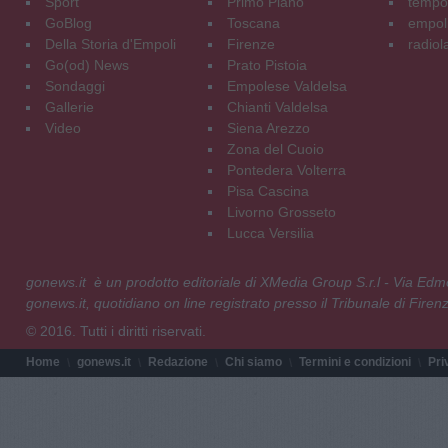
Sport
Primo Piano
tempol
GoBlog
Toscana
empoli
Della Storia d'Empoli
Firenze
radiol
Go(od) News
Prato Pistoia
Sondaggi
Empolese Valdelsa
Gallerie
Chianti Valdelsa
Video
Siena Arezzo
Zona del Cuoio
Pontedera Volterra
Pisa Cascina
Livorno Grosseto
Lucca Versilia
gonews.it è un prodotto editoriale di XMedia Group S.r.l - Via E
gonews.it, quotidiano on line registrato presso il Tribunale di Fire
© 2016. Tutti i diritti riservati.
Home
gonews.it
Redazione
Chi siamo
Termini e condizioni
Pri