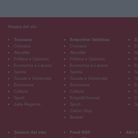
Mappa del sito
Toscana
Empolese Valdelsa
Z
Cronaca
Cronaca
C
Attualità
Attualità
At
Politica e Opinioni
Politica e Opinioni
Po
Economia e Lavoro
Economia e Lavoro
E
Sanità
Sanità
S
Scuola e Università
Scuola e Università
S
Economia
Economia
E
Cultura
Cultura
C
Sport
EmpoliChannel
C
dalla Regione
Sport
S
Calcio Uisp
Basket
Sezioni del sito
Feed RSS
Altri