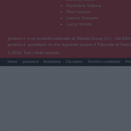
Pontedera Volterra
Pisa Cascina
Livorno Grosseto
Lucca Versilia
gonews.it è un prodotto editoriale di XMedia Group S.r.l - Via E
gonews.it, quotidiano on line registrato presso il Tribunale di Fire
© 2016. Tutti i diritti riservati.
Home
gonews.it
Redazione
Chi siamo
Termini e condizioni
Pri