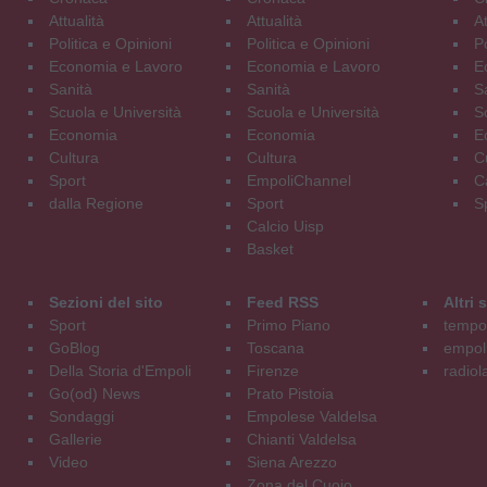
Attualità
Attualità
At
Politica e Opinioni
Politica e Opinioni
Po
Economia e Lavoro
Economia e Lavoro
E
Sanità
Sanità
S
Scuola e Università
Scuola e Università
S
Economia
Economia
E
Cultura
Cultura
C
Sport
EmpoliChannel
C
dalla Regione
Sport
S
Calcio Uisp
Basket
Sezioni del sito
Feed RSS
Altri
Sport
Primo Piano
tempol
GoBlog
Toscana
empoli
Della Storia d'Empoli
Firenze
radiol
Go(od) News
Prato Pistoia
Sondaggi
Empolese Valdelsa
Gallerie
Chianti Valdelsa
Video
Siena Arezzo
Zona del Cuoio