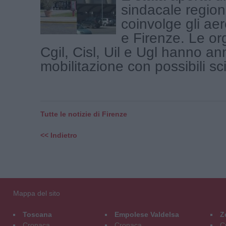
sindacale region
coinvolge gli aer
e Firenze. Le or
Cgil, Cisl, Uil e Ugl hanno a
mobilitazione con possibili scio
Tutte le notizie di Firenze
<< Indietro
Mappa del sito
Toscana
Empolese Valdelsa
Z
Cronaca
Cronaca
C