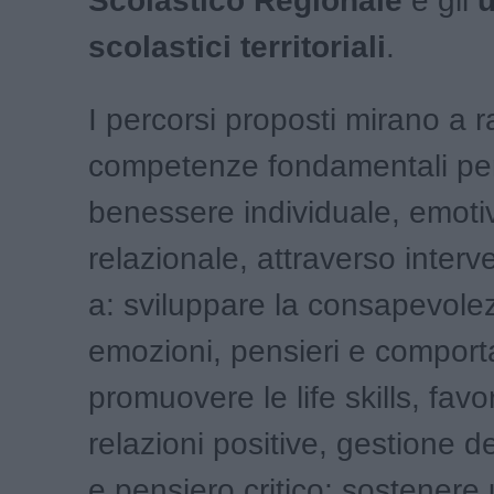
Scolastico Regionale
e gli
u
scolastici territoriali
.
I percorsi proposti mirano a r
competenze fondamentali per
benessere individuale, emoti
relazionale, attraverso interve
a: sviluppare la consapevole
emozioni, pensieri e comport
promuovere le life skills, fav
relazioni positive, gestione d
e pensiero critico; sostenere 