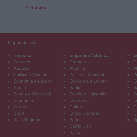
<< Indietro
Mappa del sito
Toscana
Empolese Valdelsa
Z
Cronaca
Cronaca
C
Attualità
Attualità
At
Politica e Opinioni
Politica e Opinioni
Po
Economia e Lavoro
Economia e Lavoro
E
Sanità
Sanità
S
Scuola e Università
Scuola e Università
S
Economia
Economia
E
Cultura
Cultura
C
Sport
EmpoliChannel
C
dalla Regione
Sport
S
Calcio Uisp
Basket