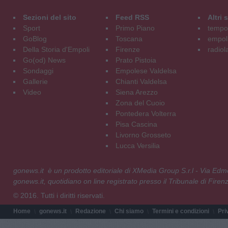
Sezioni del sito
Feed RSS
Altri
Sport
Primo Piano
tempol
GoBlog
Toscana
empoli
Della Storia d'Empoli
Firenze
radiol
Go(od) News
Prato Pistoia
Sondaggi
Empolese Valdelsa
Gallerie
Chianti Valdelsa
Video
Siena Arezzo
Zona del Cuoio
Pontedera Volterra
Pisa Cascina
Livorno Grosseto
Lucca Versilia
gonews.it è un prodotto editoriale di XMedia Group S.r.l - Via E
gonews.it, quotidiano on line registrato presso il Tribunale di Fire
© 2016. Tutti i diritti riservati.
Home
gonews.it
Redazione
Chi siamo
Termini e condizioni
Pri