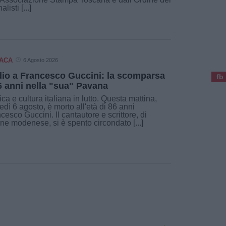
alisti [...]
ACA
6 Agosto 2026
io a Francesco Guccini: la scomparsa
fb
6 anni nella "sua" Pavana
ca e cultura italiana in lutto. Questa mattina,
edì 6 agosto, è morto all'età di 86 anni
cesco Guccini. Il cantautore e scrittore, di
ine modenese, si è spento circondato [...]