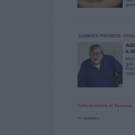
giorn
SAMBUCA PISTOIESE
CRON
Add
a 8
Musi
giov
Fran
orig
Tutte le notizie di Toscana
<< Indietro