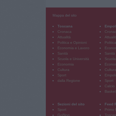
Mappa del sito
Toscana
Empol
Cronaca
Crona
Attualità
Attuali
Politica e Opinioni
Politic
Economia e Lavoro
Econom
Sanità
Sanità
Scuola e Università
Scuola
Economia
Econo
Cultura
Cultur
Sport
Empoli
dalla Regione
Sport
Calcio
Basket
Sezioni del sito
Feed 
Sport
Primo 
GoBlog
Tosca