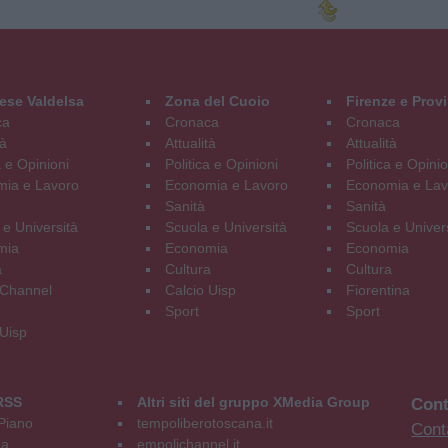
ese Valdelsa
Zona del Cuoio
Firenze e Prov
ca
Cronaca
Cronaca
tà
Attualità
Attualità
a e Opinioni
Politica e Opinioni
Politica e Opinio
ia e Lavoro
Economia e Lavoro
Economia e Lav
Sanità
Sanità
 e Università
Scuola e Università
Scuola e Univer
mia
Economia
Economia
a
Cultura
Cultura
Channel
Calcio Uisp
Fiorentina
Sport
Sport
 Uisp
RSS
Altri siti del gruppo XMedia Group
Cont
Piano
tempoliberotoscana.it
Conta
na
empolichannel.it