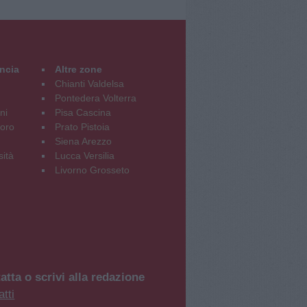
incia
Altre zone
Chianti Valdelsa
Pontedera Volterra
ni
Pisa Cascina
oro
Prato Pistoia
Siena Arezzo
sità
Lucca Versilia
Livorno Grosseto
atta o scrivi alla redazione
tti