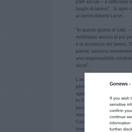
parti sociali – a rafforzare
luoghi di lavoro”. Si apre 
al lavoro Alberto Lenzi.
“In questo giorno di lutto –
mobilitarsi ancora di più p
e la sicurezza del lavoro. 
parole: servono investiment
una responsabilità condivis
sicuri”.
L’assessore ha ricordato al
Gonews -
periodo dalla Regione su 
approvato una delibera che d
If you wish 
Pr Fse+ 2021-2027, a un n
sensitive in
percorsi di formazione aggiu
confirm you
normativa nazionale.
continue se
Con questo nuovo stanziame
information 
investite dalla Regione neg
further disc