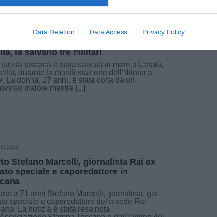
sto 2026
Data Deletion
Data Access
Privacy Policy
ista toscana rischia di annegare in
lia, la salvano tre militari
turista toscana è stata salvata in mare a Cefalù,
icilia, durante la manifestazione dell'Ntinna a
. La donna, 27 anni, è stata colta da un
ovviso malore mentre [...]
sto 2026
to Stefano Marcelli, giornalista Rai ex
iato speciale e caporedattore in
cana
rto a 71 anni Stefano Marcelli, giornalista, già
ato speciale e caporedattore della sede Rai
ana. La notizia è stata resa nota
’Associazione Stampa Toscana e dall’Ordine dei