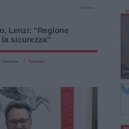
<< INDIETRO
g
ro, Lenzi: "Regione
la sicurezza"
Cronaca
Toscana
[Em
As