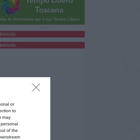
bblicità
bblicità
sonal or
ection to
ou may
 personal
out of the
 downstream