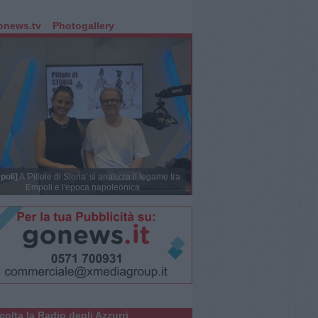
onews.tv
Photogallery
poli]
A 'Pillole di Storia' si analizza il legame tra
Empoli e l'epoca napoleonica
colta la Radio degli Azzurri