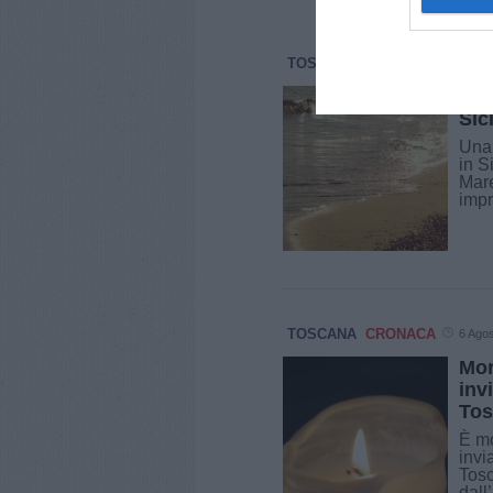
TOSCANA
CRONACA
6 Ago
Tur
Sici
Una 
in S
Mare
impr
TOSCANA
CRONACA
6 Ago
Mor
inv
Tos
È mo
invi
Tosc
dall