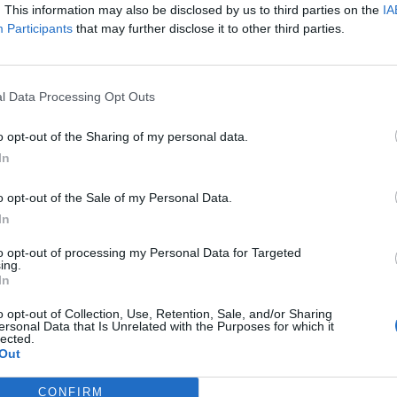
. This information may also be disclosed by us to third parties on the
IA
cultura della prevenzione e della sicurezza. Un
Participants
that may further disclose it to other third parties.
risultati importanti, con 67 progetti avviati o
re 13mila persone coinvolte in attività formative.
azione aggiuntiva rappresenti un pilastro
nfortuni e malattie professionali: investire nel
l Data Processing Opt Outs
nire strumenti concreti per riconoscere i rischi,
o opt-out of the Sharing of my personal data.
rtamenti sicuri”.
In
e – continua Lenzi – la Regione sta
o opt-out of the Sale of my Personal Data.
zioni e progetti pilota dedicati all’utilizzo
In
genza artificiale applicata ai processi produttivi,
vative capaci di ridurre i rischi nelle attività più
to opt-out of processing my Personal Data for Targeted
ing.
revenire il ripetersi di tragedie come quella di
In
ttere in atto tutte le iniziative preventive
pu
ipetersi di tragedie come quella di Altopascio”
o opt-out of Collection, Use, Retention, Sale, and/or Sharing
ersonal Data that Is Unrelated with the Purposes for which it
Pu
lected.
Out
pu
CONFIRM