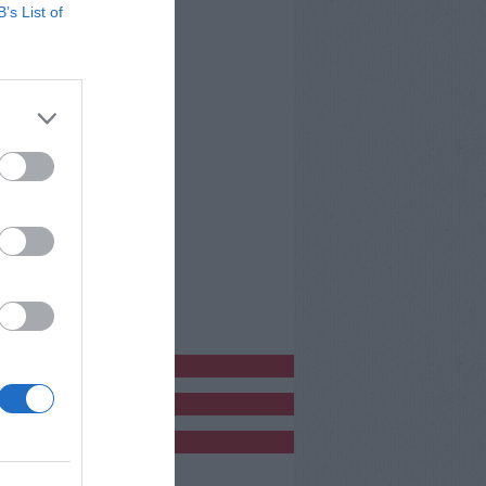
B’s List of
bblicitàCl
bblicità
bblicità