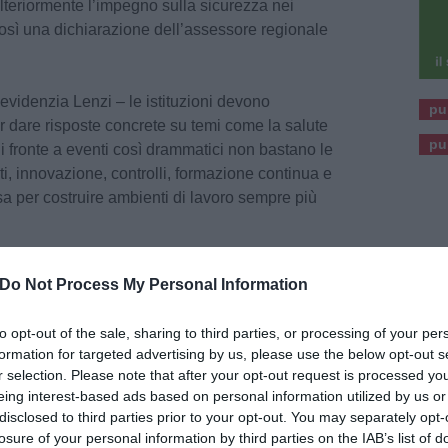
 ulteriormente l’impegno sulla sicurezza nei
così una dichiarazione dell’assessore regionale
 evidenzia Lenzi – le istituzioni devono
pu
er dare risposte concrete su temi come la salute
pu
Di fronte a eventi così drammatici non bastano le
i, innovazione, controlli, formazione continua e
a per costruire ambienti di lavoro sempre più
cune delle iniziative assunte proprio in questo
Do Not Process My Personal Information
questo tema. “Appena una settimana fa abbiamo
estina ulteriori 2 milioni di euro, attraverso il
to opt-out of the sale, sharing to third parties, or processing of your per
uovo bando che uscirà a giugno e sosterrà
formation for targeted advertising by us, please use the below opt-out s
ntiva rispetto agli obblighi previsti dalla
r selection. Please note that after your opt-out request is processed y
eing interest-based ads based on personal information utilized by us or
nto salgono a oltre 6 milioni di euro le risorse
disclosed to third parties prior to your opt-out. You may separately opt-
li ultimi due anni per diffondere tra imprese,
losure of your personal information by third parties on the IAB’s list of