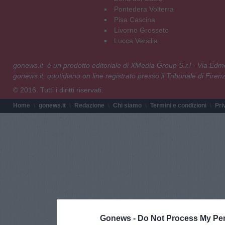
Pontedera Volterra
Pisa Cascina
Livorno Grosseto
Lucca Versilia
gonews.it è un prodotto editoriale di XMedia Group S.r.l - Via E
gonews.it, quotidiano on line registrato presso il Tribunale di Fire
© 2016. Tutti i diritti riservati.
Home
gonews.it
Redazione
Chi siamo
Termini e condizioni
Pri
Gonews -
Do Not Process My Per