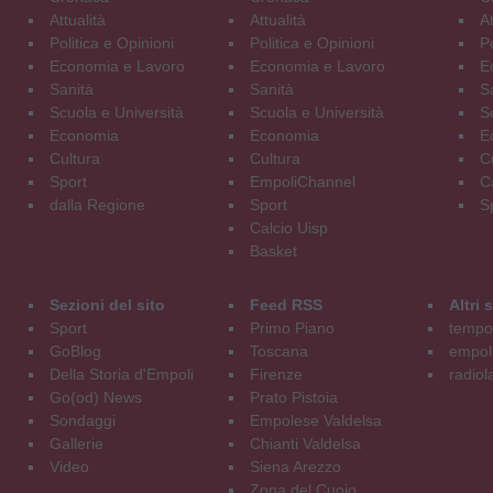
Attualità
Attualità
At
Politica e Opinioni
Politica e Opinioni
Po
Economia e Lavoro
Economia e Lavoro
E
Sanità
Sanità
S
Scuola e Università
Scuola e Università
S
Economia
Economia
E
Cultura
Cultura
C
Sport
EmpoliChannel
C
dalla Regione
Sport
S
Calcio Uisp
Basket
Sezioni del sito
Feed RSS
Altri
Sport
Primo Piano
tempol
GoBlog
Toscana
empoli
Della Storia d'Empoli
Firenze
radiol
Go(od) News
Prato Pistoia
Sondaggi
Empolese Valdelsa
Gallerie
Chianti Valdelsa
Video
Siena Arezzo
Zona del Cuoio