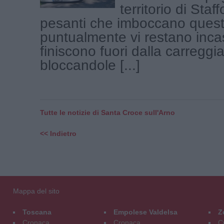
territorio di Staff
pesanti che imboccano quest
puntualmente vi restano incas
finiscono fuori dalla carreggia
bloccandole [...]
Tutte le notizie di Santa Croce sull'Arno
<< Indietro
Mappa del sito
Toscana
Empolese Valdelsa
Z
Cronaca
Cronaca
C