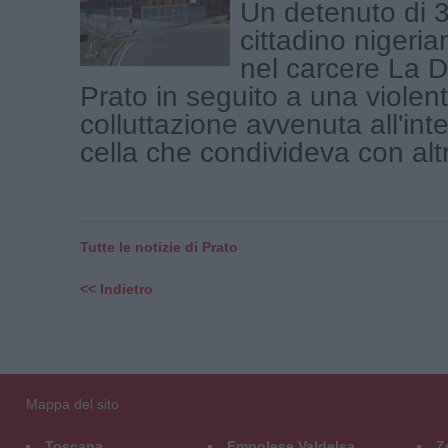
Un detenuto di 3
cittadino nigeri
nel carcere La D
Prato in seguito a una violen
colluttazione avvenuta all'int
cella che condivideva con altri 
Tutte le notizie di Prato
<< Indietro
Mappa del sito
Toscana
Empolese Valdelsa
Z