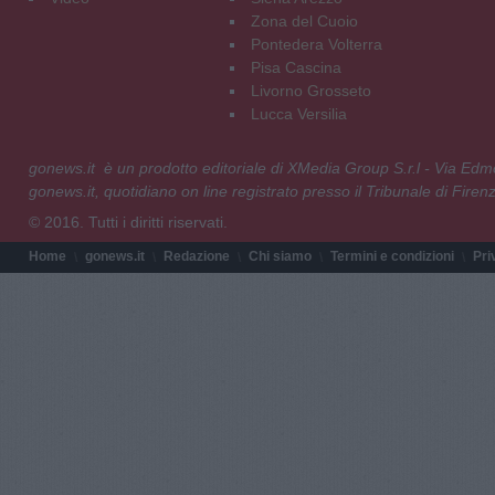
Zona del Cuoio
Pontedera Volterra
Pisa Cascina
Livorno Grosseto
Lucca Versilia
gonews.it è un prodotto editoriale di XMedia Group S.r.l - Via E
gonews.it, quotidiano on line registrato presso il Tribunale di Fire
© 2016. Tutti i diritti riservati.
Home
gonews.it
Redazione
Chi siamo
Termini e condizioni
Pri