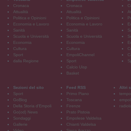
Cronaca
Cronaca
C
Attualità
Attualità
At
Politica e Opinioni
Politica e Opinioni
Po
Economia e Lavoro
Economia e Lavoro
E
Sanità
Sanità
S
Scuola e Università
Scuola e Università
S
Economia
Economia
E
Cultura
Cultura
C
Sport
EmpoliChannel
C
dalla Regione
Sport
S
Calcio Uisp
Basket
Sezioni del sito
Feed RSS
Altri
Sport
Primo Piano
tempol
GoBlog
Toscana
empoli
Della Storia d'Empoli
Firenze
radiol
Go(od) News
Prato Pistoia
Sondaggi
Empolese Valdelsa
Gallerie
Chianti Valdelsa
Video
Siena Arezzo