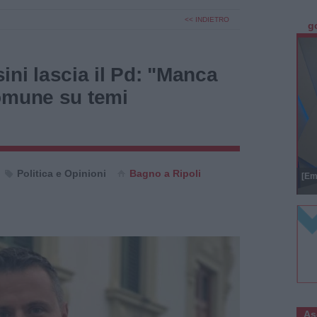
<< INDIETRO
g
ni lascia il Pd: "Manca
omune su temi
Politica e Opinioni
Bagno a Ripoli
[Em
As