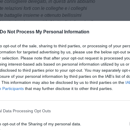
me consigliere delegato, in questi anni abbiamo
e relazioni forti con le colleghe e i colleghi
e battaglie insieme e ottenuto bellissimi
 territorio e la comunità. Ai cittadini dico che il
o. Anzi, sono convinto che se possibile
Do Not Process My Personal Information
un consenso che va oltre ai partiti e grazie
mo che ritrovo con il passo che faccio oggi
".
to opt-out of the sale, sharing to third parties, or processing of your per
formation for targeted advertising by us, please use the below opt-out s
r selection. Please note that after your opt-out request is processed y
eing interest-based ads based on personal information utilized by us or
 Casini: "Uno degli amministratori
disclosed to third parties prior to your opt-out. You may separately opt-
losure of your personal information by third parties on the IAB’s list of
. This information may also be disclosed by us to third parties on the
IA
to, ma è anche uno degli amministratori toscani
Participants
that may further disclose it to other third parties.
a straordinaria capacità con cui ha aperto le
pu
ola Park, grande investimento privato con
Pu
lico ma senza gravare di un centesimo sul
l Data Processing Opt Outs
bblico”. Matteo Renzi saluta l’ingresso in Italia
pu
a Ripoli.
o opt-out of the Sharing of my personal data.