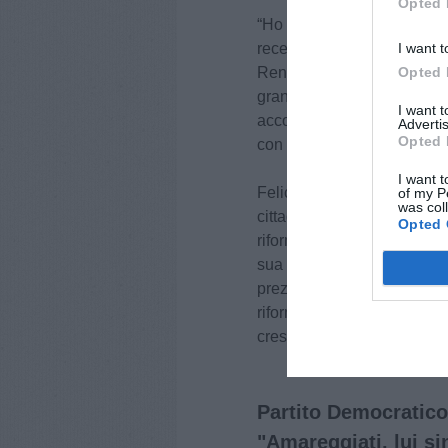
Opted 
“Ho negli occhi le sue tante 
I want t
recenti investimenti di pri
Opted 
Renzi -. Casini ha un gran
grande futuro anche fuori 
I want 
accoglierlo in Italia Viva 
Advertis
Opted 
con la stessa maglia. Benv
I want t
Felice anche Il coordinator
of my P
was col
cittadino di un Comune imp
Opted 
riformista ambiziosa e intel
sua esperienza e le sue ide
prezioso che ci consentirà 
riformismo e d buon gover
crescente”.
Partito Democratico
"Amareggiati, lui s