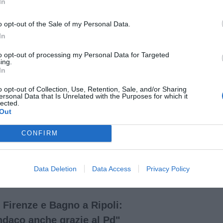
In
iniziative per creare posti di lavoro, non ultimi i
o opt-out of the Sale of my Personal Data.
marie case di moda nel suo territorio – prosegue
In
de consenso nella sua città ma ha soprattutto un
da Bagno a Ripoli. Per me è una gioia
to opt-out of processing my Personal Data for Targeted
e nel Terzo Polo e sapere che torniamo a giocare
ing.
In
enuto Francesco, questa è casa tua”.
o opt-out of Collection, Use, Retention, Sale, and/or Sharing
e regionale, Nicola Danti. “Francesco è il primo
ersonal Data that Is Unrelated with the Purposes for which it
lected.
ortante capace di lasciare il segno di un’azione
Out
ligente – sottolinea Danti -. La sua visione, la
e costituiranno per tutti noi un patrimonio
CONFIRM
di rappresentare ancora di più l’idea di
no che sta riscuotendo un successo sempre
Data Deletion
Data Access
Privacy Policy
 Firenze e Bagno a Ripoli:
indaco anche grazie al Pd"