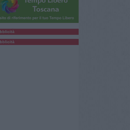
bblicità
bblicità