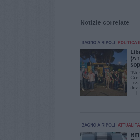
Notizie correlate
BAGNO A RIPOLI
POLITICA 
Lib
(An
sop
"Nes
Cost
inva
diss
[...]
BAGNO A RIPOLI
ATTUALITÀ
Rifi