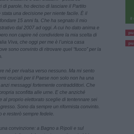
 di parole, ho deciso di lasciare il Partito
stata una decisione per niente facile.
È il
a fondare 15 anni fa. Che ha segnato il mio
trativo dal 2007 ad oggi. A cui ho dato anima e
pu
ero non capire né condividere la mia scelta di
talia Viva, che oggi per me è l’unica casa
pu
 dove sono convinto di ritrovare quel “fuoco” per la
o.
e né per rivalsa verso nessuno. Ma mi sento
temi cruciali per il Paese non solo non ha una
anzi messaggi fortemente contraddittori. Che
pria sconfitta alle urne. E che anziché
l proprio elettorato sceglie di tentennare sei
gresso. Sono da sempre un riformista convinto.
to e resterò sempre fedele.
na convinzione: a Bagno a Ripoli e sul