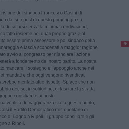
cisione del sindaco Francesco Casini di
tico dal suo post di questo pomeriggio su
a di isolarsi senza la minima condivisione,
co fatto insieme nei quali proprio grazie al
uto essere prima assessore e poi sindaco della
fb
 amareggia e lascia sconcertati a maggior ragione
ato avvio al congresso per rilanciare l'azione
resterà a fondamento del nostro partito. La nostra
atto mancare il sostegno e l'appoggio anche nei
uoi mandati e che oggi vengono rivendicati
avrebbe meritato altro rispetto. Spiace che non
abbia deciso, in solitudine, di lasciare la strada
gruppo consiliare e ai nostri
na verifica di maggioranza sia, a questo punto,
Così il Partito Democratico metropolitano di
ico di Bagno a Ripoli, il gruppo consiliare e gli
no a Ripoli.