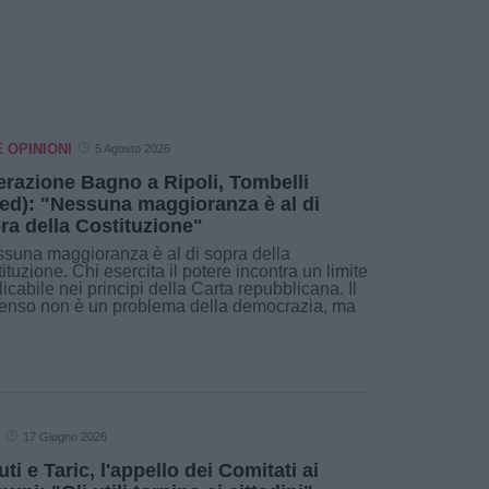
E OPINIONI
5 Agosto 2026
erazione Bagno a Ripoli, Tombelli
ed): "Nessuna maggioranza è al di
ra della Costituzione"
suna maggioranza è al di sopra della
ituzione. Chi esercita il potere incontra un limite
licabile nei principi della Carta repubblicana. Il
enso non è un problema della democrazia, ma
17 Giugno 2026
uti e Taric, l'appello dei Comitati ai