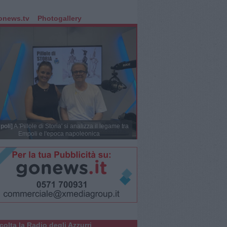
onews.tv
Photogallery
poli]
A 'Pillole di Storia' si analizza il legame tra
Empoli e l'epoca napoleonica
colta la Radio degli Azzurri