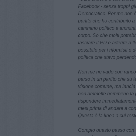
Facebook - senza troppi giri
Democratico. Per me non è 
partito che ho contribuito 
cammino politico e amminis
corpo. So che molti potrebb
lasciare il PD e aderire a I
possibile per i riformisti e
politica che stavo perdend
Non me ne vado con rancor
perso in un partito che su 
visione comune, ma lancia 
non ammette nemmeno la pro
rispondere immediatamente a
mesi prima di andare a con
Questa è la linea a cui res
Compio questo passo con u