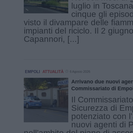
luglio in Toscana
cinque gli episo
visto il divampare delle fiam
impianti del riciclo. Il 2 giugn
Capannori, [...]
EMPOLI
ATTUALITÀ
6 Agosto 2026
Arrivano due nuovi agenti
Commissariato di Empol
Il Commissariato
Sicurezza di Emp
potenziato con l’
nuovi agenti di P
nell’ambito del piano di asse