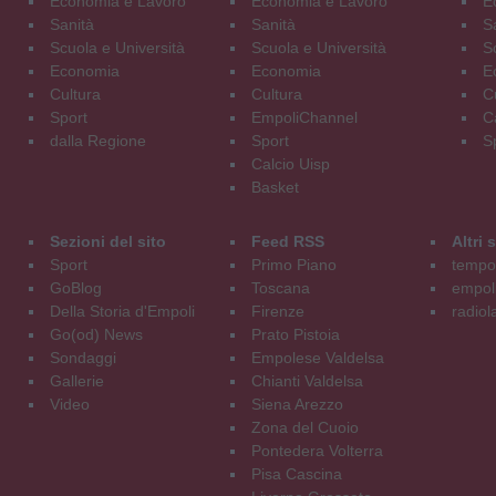
Economia e Lavoro
Economia e Lavoro
E
Sanità
Sanità
S
Scuola e Università
Scuola e Università
S
Economia
Economia
E
Cultura
Cultura
C
Sport
EmpoliChannel
C
dalla Regione
Sport
S
Calcio Uisp
Basket
Sezioni del sito
Feed RSS
Altri
Sport
Primo Piano
tempol
GoBlog
Toscana
empoli
Della Storia d'Empoli
Firenze
radiol
Go(od) News
Prato Pistoia
Sondaggi
Empolese Valdelsa
Gallerie
Chianti Valdelsa
Video
Siena Arezzo
Zona del Cuoio
Pontedera Volterra
Pisa Cascina