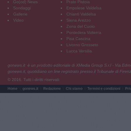
Go(od) News
Prato Pistoia
Sondaggi
Empolese Valdelsa
Gallerie
Chianti Valdelsa
Video
Siena Arezzo
Zona del Cuoio
Pontedera Volterra
Pisa Cascina
Livorno Grosseto
Lucca Versilia
gonews.it è un prodotto editoriale di XMedia Group S.r.l - Via E
gonews.it, quotidiano on line registrato presso il Tribunale di Fire
© 2016. Tutti i diritti riservati.
Home
gonews.it
Redazione
Chi siamo
Termini e condizioni
Pri