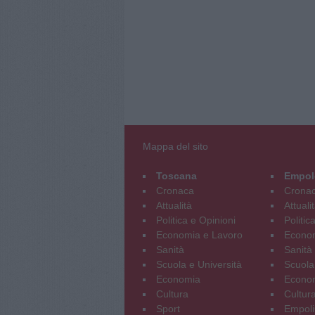
Mappa del sito
Toscana
Empol
Cronaca
Crona
Attualità
Attuali
Politica e Opinioni
Politic
Economia e Lavoro
Econom
Sanità
Sanità
Scuola e Università
Scuola
Economia
Econo
Cultura
Cultur
Sport
Empoli