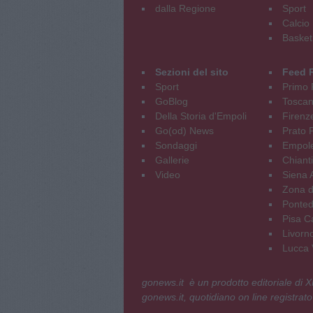
dalla Regione
Sport
Calcio
Basket
Sezioni del sito
Feed 
Sport
Primo 
GoBlog
Tosca
Della Storia d'Empoli
Firenz
Go(od) News
Prato P
Sondaggi
Empole
Gallerie
Chianti
Video
Siena 
Zona d
Ponted
Pisa C
Livorn
Lucca V
gonews.it è un prodotto editoriale di
gonews.it, quotidiano on line registrato