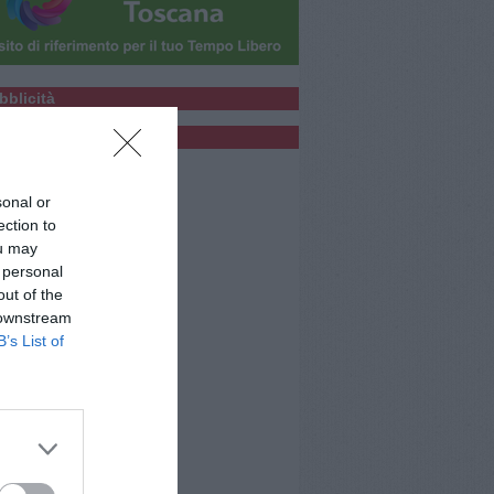
bblicità
bblicità
sonal or
ection to
ou may
 personal
out of the
 downstream
B’s List of