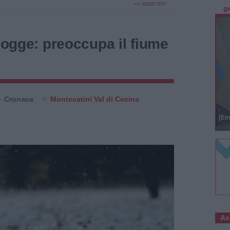
<< INDIETRO
g
piogge: preoccupa il fiume
Cronaca
Montecatini Val di Cecina
[Em
As