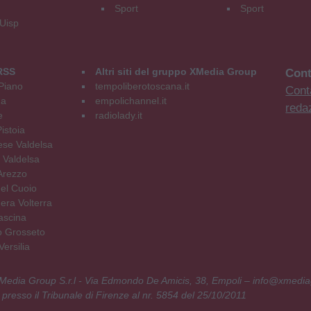
Sport
Sport
 Uisp
RSS
Altri siti del gruppo XMedia Group
Cont
Piano
tempoliberotoscana.it
Conta
na
empolichannel.it
reda
e
radiolady.it
istoia
se Valdelsa
 Valdelsa
Arezzo
el Cuoio
era Volterra
ascina
o Grosseto
ersilia
 XMedia Group S.r.l - Via Edmondo De Amicis, 38, Empoli – info@xmedia
 presso il Tribunale di Firenze al nr. 5854 del 25/10/2011