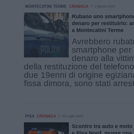
MONTECATINI TERME
CRONACA
2 Agosto 2026
Rubano uno smartphone
denaro per restituirlo: a
a Montecatini Terme
Avrebbero rubat
smartphone per 
denaro alla vitt
della restituzione del telefon
due 19enni di origine egizia
fissa dimora, sono stati arresta
PISA
CRONACA
31 Luglio 2026
Scontro tra auto e moto 
e Pisa Nord, muore una