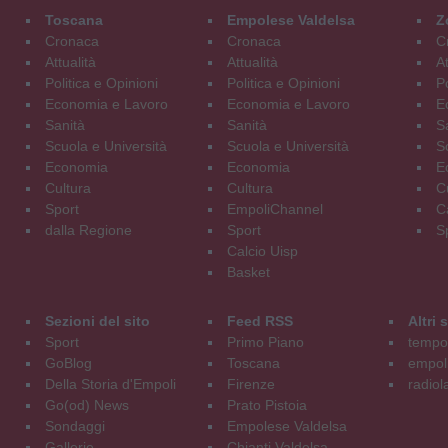
Toscana
Empolese Valdelsa
Z
Cronaca
Cronaca
C
Attualità
Attualità
At
Politica e Opinioni
Politica e Opinioni
Po
Economia e Lavoro
Economia e Lavoro
E
Sanità
Sanità
S
Scuola e Università
Scuola e Università
S
Economia
Economia
E
Cultura
Cultura
C
Sport
EmpoliChannel
C
dalla Regione
Sport
S
Calcio Uisp
Basket
Sezioni del sito
Feed RSS
Altri
Sport
Primo Piano
tempol
GoBlog
Toscana
empoli
Della Storia d'Empoli
Firenze
radiol
Go(od) News
Prato Pistoia
Sondaggi
Empolese Valdelsa
Gallerie
Chianti Valdelsa