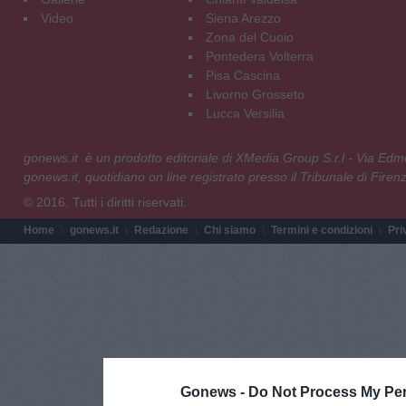
Video
Siena Arezzo
Zona del Cuoio
Pontedera Volterra
Pisa Cascina
Livorno Grosseto
Lucca Versilia
gonews.it è un prodotto editoriale di XMedia Group S.r.l - Via E
gonews.it, quotidiano on line registrato presso il Tribunale di Fire
© 2016. Tutti i diritti riservati.
Home
gonews.it
Redazione
Chi siamo
Termini e condizioni
Pri
Gonews -
Do Not Process My Per