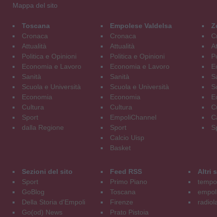
Mappa del sito
Toscana
Empolese Valdelsa
Z
Cronaca
Cronaca
C
Attualità
Attualità
At
Politica e Opinioni
Politica e Opinioni
Po
Economia e Lavoro
Economia e Lavoro
E
Sanità
Sanità
S
Scuola e Università
Scuola e Università
S
Economia
Economia
E
Cultura
Cultura
C
Sport
EmpoliChannel
C
dalla Regione
Sport
S
Calcio Uisp
Basket
Sezioni del sito
Feed RSS
Altri
Sport
Primo Piano
tempol
GoBlog
Toscana
empoli
Della Storia d'Empoli
Firenze
radiol
Go(od) News
Prato Pistoia