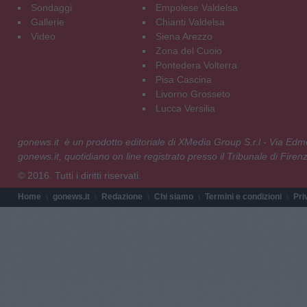
Sondaggi
Empolese Valdelsa
Gallerie
Chianti Valdelsa
Video
Siena Arezzo
Zona del Cuoio
Pontedera Volterra
Pisa Cascina
Livorno Grosseto
Lucca Versilia
gonews.it è un prodotto editoriale di XMedia Group S.r.l - Via E
gonews.it, quotidiano on line registrato presso il Tribunale di Fire
© 2016. Tutti i diritti riservati.
Home
gonews.it
Redazione
Chi siamo
Termini e condizioni
Pri