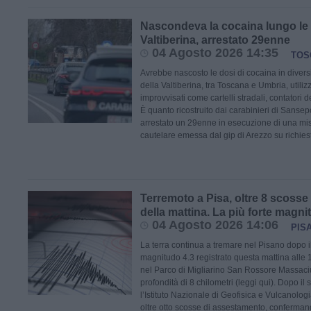
Nascondeva la cocaina lungo le 
Valtiberina, arrestato 29enne
04 Agosto 2026 14:35
TOS
Avrebbe nascosto le dosi di cocaina in diversi
della Valtiberina, tra Toscana e Umbria, utili
improvvisati come cartelli stradali, contatori 
È quanto ricostruito dai carabinieri di Sanse
arrestato un 29enne in esecuzione di una mis
cautelare emessa dal gip di Arezzo su richies
Terremoto a Pisa, oltre 8 scosse
della mattina. La più forte magni
04 Agosto 2026 14:06
PIS
La terra continua a tremare nel Pisano dopo i
magnitudo 4.3 registrato questa mattina alle 
nel Parco di Migliarino San Rossore Massaciu
profondità di 8 chilometri (leggi qui). Dopo il 
l’Istituto Nazionale di Geofisica e Vulcanolog
oltre otto scosse di assestamento, conferma