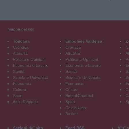
Mappa del sito
Toscana
Empolese Valdelsa
Z
Cronaca
Cronaca
C
Attualità
Attualità
At
Politica e Opinioni
Politica e Opinioni
Po
Economia e Lavoro
Economia e Lavoro
E
Sanità
Sanità
S
Scuola e Università
Scuola e Università
S
Economia
Economia
E
Cultura
Cultura
C
Sport
EmpoliChannel
C
dalla Regione
Sport
S
Calcio Uisp
Basket
Sezioni del sito
Feed RSS
Altri