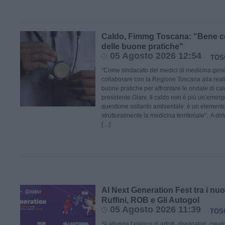
Caldo, Fimmg Toscana: "Bene c
delle buone pratiche"
05 Agosto 2026 12:54
TOS
“Come sindacato dei medici di medicina gene
collaborare con la Regione Toscana alla real
buone pratiche per affrontare le ondate di ca
presidente Giani. Il caldo non è più un’emer
questione soltanto ambientale: è un element
strutturalmente la medicina territoriale”. A dir
[…]
Al Next Generation Fest tra i nu
Ruffini, ROB e Gli Autogol
05 Agosto 2026 11:39
TOS
Si allunga l’elenco di artisti, divulgatori, creat