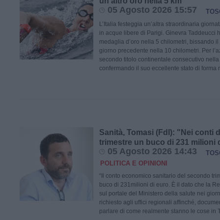
un altro oro nella 5 km
05 Agosto 2026 15:57
TOS
L’Italia festeggia un’altra straordinaria giorna
in acque libere di Parigi. Ginevra Taddeucci 
medaglia d’oro nella 5 chilometri, bissando il
giorno precedente nella 10 chilometri. Per l’az
secondo titolo continentale consecutivo nell
confermando il suo eccellente stato di forma 
Sanità, Tomasi (FdI): "Nei conti
trimestre un buco di 231 milioni 
05 Agosto 2026 14:43
TOS
POLITICA E OPINIONI
“Il conto economico sanitario del secondo tr
buco di 231milioni di euro. È il dato che la 
sul portale del Ministero della salute nei giorn
richiesto agli uffici regionali affinché, docum
parlare di come realmente stanno le cose in