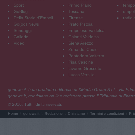
Sport
Primo Piano
tempol
GoBlog
Toscana
empoli
Della Storia d'Empoli
Firenze
radiol
Go(od) News
Prato Pistoia
Sondaggi
Empolese Valdelsa
Gallerie
Chianti Valdelsa
Video
Siena Arezzo
Zona del Cuoio
Pontedera Volterra
Pisa Cascina
Livorno Grosseto
Lucca Versilia
gonews.it è un prodotto editoriale di XMedia Group S.r.l - Via E
gonews.it, quotidiano on line registrato presso il Tribunale di Fire
© 2016. Tutti i diritti riservati.
Home
gonews.it
Redazione
Chi siamo
Termini e condizioni
Pri