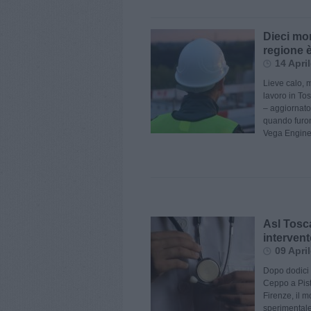
Dieci mor
regione è
14 Apri
Lieve calo, m
lavoro in Tos
– aggiornato
quando furon
Vega Enginee
Asl Tosca
intervent
09 Apri
Dopo dodici 
Ceppo a Pisto
Firenze, il m
sperimentale 