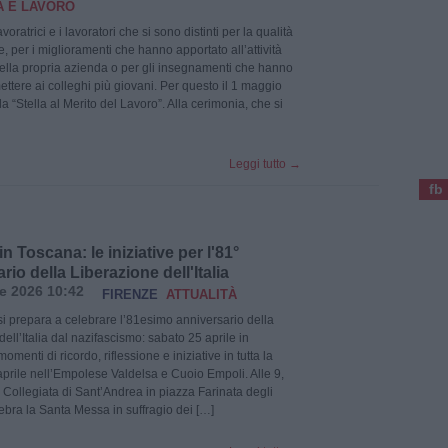
 E LAVORO
voratrici e i lavoratori che si sono distinti per la qualità
, per i miglioramenti che hanno apportato all’attività
ella propria azienda o per gli insegnamenti che hanno
ettere ai colleghi più giovani. Per questo il 1 maggio
a “Stella al Merito del Lavoro”. Alla cerimonia, che si
Leggi tutto
→
fb
in Toscana: le iniziative per l'81°
rio della Liberazione dell'Italia
le 2026 10:42
FIRENZE
ATTUALITÀ
i prepara a celebrare l’81esimo anniversario della
ell’Italia dal nazifascismo: sabato 25 aprile in
enti di ricordo, riflessione e iniziative in tutta la
aprile nell’Empolese Valdelsa e Cuoio Empoli. Alle 9,
 Collegiata di Sant’Andrea in piazza Farinata degli
lebra la Santa Messa in suffragio dei […]