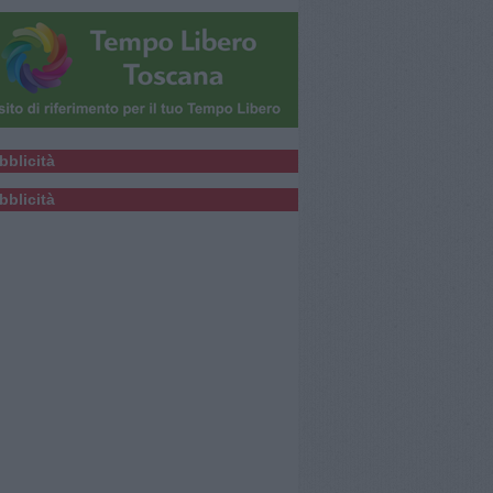
bblicità
bblicità