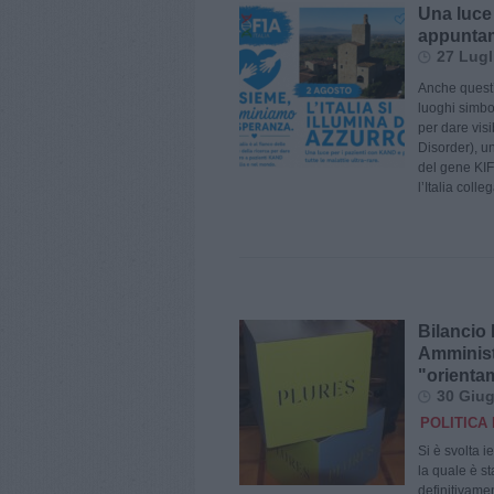
Una luce
appuntam
27 Lugl
Anche quest’
luoghi simbol
per dare vis
Disorder), u
del gene KIF
l’Italia coll
Bilancio 
Amministr
"orienta
30 Giug
POLITICA 
Si è svolta i
la quale è st
definitivamen