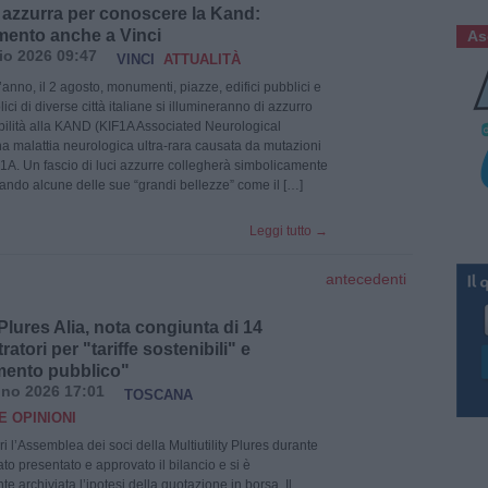
 azzurra per conoscere la Kand:
ento anche a Vinci
As
io 2026 09:47
VINCI
ATTUALITÀ
anno, il 2 agosto, monumenti, piazze, edifici pubblici e
ici di diverse città italiane si illumineranno di azzurro
ibilità alla KAND (KIF1A Associated Neurological
na malattia neurologica ultra-rara causata da mutazioni
1A. Un fascio di luci azzurre collegherà simbolicamente
egando alcune delle sue “grandi bellezze” come il […]
Leggi tutto
→
antecedenti
Plures Alia, nota congiunta di 14
atori per "tariffe sostenibili" e
mento pubblico"
no 2026 17:01
TOSCANA
E OPINIONI
eri l’Assemblea dei soci della Multiutility Plures durante
ato presentato e approvato il bilancio e si è
te archiviata l’ipotesi della quotazione in borsa. Il