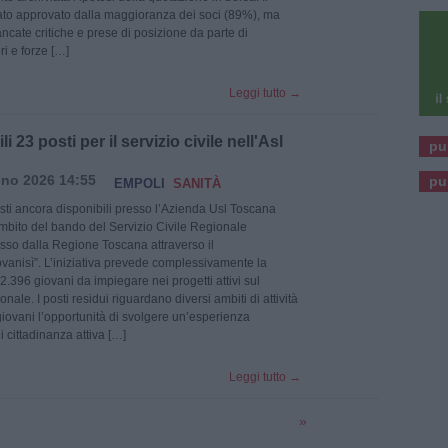
tato approvato dalla maggioranza dei soci (89%), ma
cate critiche e prese di posizione da parte di
i e forze […]
Leggi tutto
→
i 23 posti per il servizio civile nell'Asl
pu
no 2026 14:55
pu
EMPOLI
SANITÀ
sti ancora disponibili presso l’Azienda Usl Toscana
ambito del bando del Servizio Civile Regionale
so dalla Regione Toscana attraverso il
ovanisì”. L’iniziativa prevede complessivamente la
2.396 giovani da impiegare nei progetti attivi sul
ionale. I posti residui riguardano diversi ambiti di attività
 giovani l’opportunità di svolgere un’esperienza
i cittadinanza attiva […]
Leggi tutto
→
»