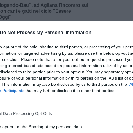
logando-Bau", ad Agliana l'incontro sul
on cani e gatti nel ciclo "Essere
 Oggi"
io 2026 13:08
AGLIANA
ATTUALITÀ
on i propri animali domestici come occasione di
Do Not Process My Personal Information
ativa per le famiglie. È il tema di “Mao-dialogando-
ntro in programma martedì 19 maggio alle 21
to opt-out of the sale, sharing to third parties, or processing of your per
um dell’Istituto Comprensivo B. Sestini di Agliana.
to si inserisce nel ciclo “Essere Genitori Oggi”
formation for targeted advertising by us, please use the below opt-out s
 Comitato dei Genitori I.C.S.B. Sestini odv in
r selection. Please note that after your opt-out request is processed y
ne con il Rifugio […]
eing interest-based ads based on personal information utilized by us or
disclosed to third parties prior to your opt-out. You may separately opt-
Leggi tutto
→
losure of your personal information by third parties on the IAB’s list of
. This information may also be disclosed by us to third parties on the
IA
, vento e mareggiate: allerta meteo di
Participants
that may further disclose it to other third parties.
allo in Toscana
io 2026 15:02
TOSCANA
ATTUALITÀ
bilità per la giornata di domani, venerdì 15 maggio, a
pu
l Data Processing Opt Outs
area di bassa pressione proveniente dall’Atlantico che
ipitazioni temporalesche anche intense su quasi tutta la
Pu
rea di bassa pressione si sposterà successivamente
o opt-out of the Sharing of my personal data.
la giornata di sabato. La Sala operativa delle
pu