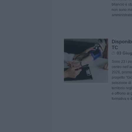
bilancio è s
non sono man
amministrator
Disponibil
TC
03 Giug
Sono 23 i po
centro nell’
2026, promos
progetto “Gi
selezione di 
territorio reg
e offrono ai
formativa e d