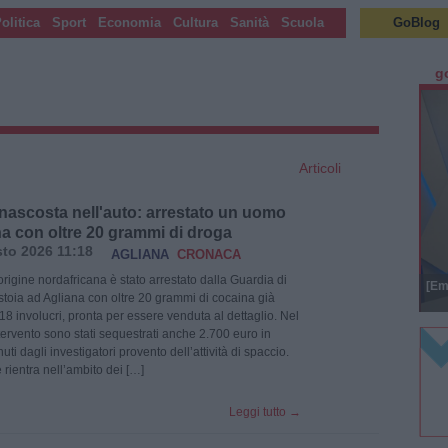
olitica
Sport
Economia
Cultura
Sanità
Scuola
GoBlog
g
Articoli
nascosta nell'auto: arrestato un uomo
na con oltre 20 grammi di droga
to 2026 11:18
AGLIANA
CRONACA
rigine nordafricana è stato arrestato dalla Guardia di
[Em
istoia ad Agliana con oltre 20 grammi di cocaina già
18 involucri, pronta per essere venduta al dettaglio. Nel
ntervento sono stati sequestrati anche 2.700 euro in
nuti dagli investigatori provento dell’attività di spaccio.
 rientra nell’ambito dei […]
Leggi tutto
→