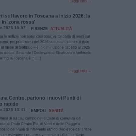
Leggi tutto
→
ti sul lavoro in Toscana a inizio 2026: la
 in 'zona rossa'
le 2026 15:57
FIRENZE
ATTUALITÀ
a le notizie non sono così positive. Si parla di morti sul
cana, nei primi mesi del 2026 sono state dieci e il dato
 al mese di febbraio – è in diminuzione rispetto al 2025
o dodici. Secondo l’Osservatorio Sicurezza e Ambiente
ring la Toscana è in […]
Leggi tutto
→
na Centro, partono i nuovi Punti di
o rapido
le 2026 10:41
EMPOLI
SANITÀ
mesi di test sul campo nelle Case di comunità del
ia, di Prato Centro Est, di Vinci e delle Piagge a
odello dei Punti di intervento rapido (Pir) esce dalla fase
per estendersi progressivamente a tutto il territorio