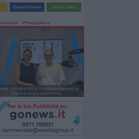
Empoli Channel
Tempo Libero
onews.tv
Photogallery
poli]
A 'Pillole di Storia' si analizza il legame tra
Empoli e l'epoca napoleonica