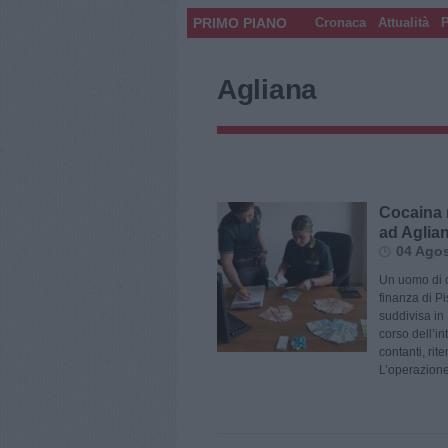
PRIMO PIANO
Cronaca
Attualità
P
Agliana
Cocaina 
ad Aglia
04 Agos
Un uomo di o
finanza di P
suddivisa in 
corso dell’i
contanti, rite
L’operazione