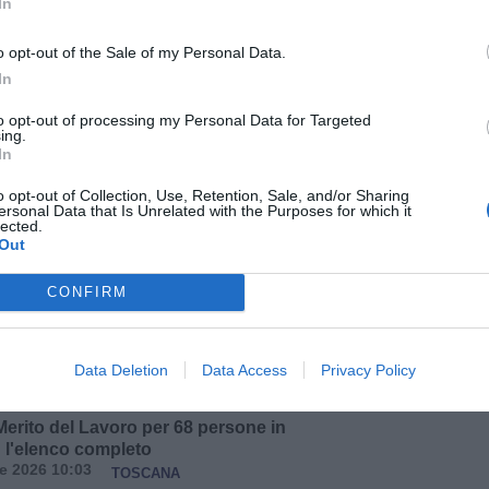
In
vile regionale ha esteso il codice giallo […]
o opt-out of the Sale of my Personal Data.
Leggi tutto
→
In
to opt-out of processing my Personal Data for Targeted
ing.
In
temporali, allerta gialla in Toscana. È
sul Monte Faeta
o opt-out of Collection, Use, Retention, Sale, and/or Sharing
io 2026 15:22
FIRENZE
ATTUALITÀ
ersonal Data that Is Unrelated with the Purposes for which it
lected.
intensifica la perturbazione che sta interessando la
Out
ueste ore, portando precipitazioni diffuse, localmente
per tutta la giornata di domani, mercoledì 6 maggio. La
va delle Protezione civile regionale ha emanato un
CONFIRM
 esteso a tutto il territorio regionale per rischio
-idraulico del reticolo minore, fino alla […]
Data Deletion
Data Access
Privacy Policy
Leggi tutto
→
 Merito del Lavoro per 68 persone in
 l'elenco completo
le 2026 10:03
TOSCANA