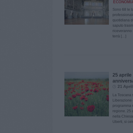
ECONOMIA
Sono 68 le la
professionale
quotidiana d
saputo trasm
riceveranno l
terrà […]
25 aprile 
anniversa
21 Apri
La Toscana s
Liberazione d
programma mom
regione. 25 
nella Chiesa
Uberti, si ce