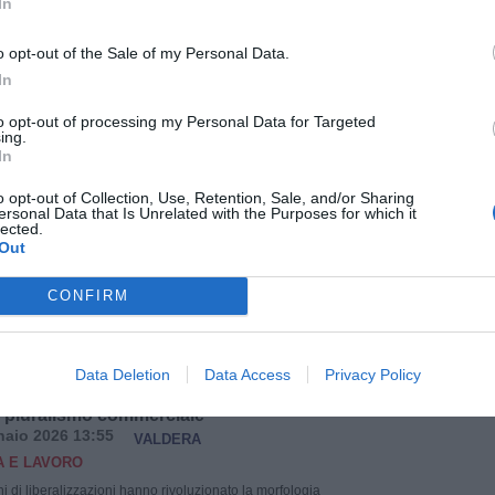
In
Leggi tutto
→
o opt-out of the Sale of my Personal Data.
In
la Sp3 Bientinese, conclusi i lavori della
to opt-out of processing my Personal Data for Targeted
ing.
a
In
aio 2026 13:32
PISA
ATTUALITÀ
raffico nella giornata di giovedì 29 gennaio la Sp3
o opt-out of Collection, Use, Retention, Sale, and/or Sharing
ersonal Data that Is Unrelated with the Purposes for which it
Terminati in questi giorni i lavori di manutenzione
lected.
a a cura della Provincia di Pisa del valore complessivo
Out
ila euro, abbiamo proceduto a riaprire la viabilità.
e condizioni meteo non fossero ottimali la struttura
inciale ha realizzato questo importante […]
CONFIRM
Leggi tutto
→
Data Deletion
Data Access
Privacy Policy
nei festivi, Confesercenti: "La sfida è
il pluralismo commerciale"
aio 2026 13:55
VALDERA
 E LAVORO
i di liberalizzazioni hanno rivoluzionato la morfologia