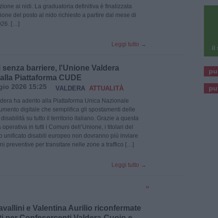
zione ai nidi. La graduatoria definitiva è finalizzata
one del posto al nido richiesto a partire dal mese di
26. […]
Leggi tutto
→
senza barriere, l'Unione Valdera
pu
 alla Piattaforma CUDE
io 2026 15:25
pu
VALDERA
ATTUALITÀ
dera ha aderito alla Piattaforma Unica Nazionale
umento digitale che semplifica gli spostamenti delle
isabilità su tutto il territorio italiano. Grazie a questa
à operativa in tutti i Comuni dell’Unione, i titolari del
 unificato disabili europeo non dovranno più inviare
 preventive per transitare nelle zone a traffico […]
Leggi tutto
→
»
vallini e Valentina Aurilio riconfermate
ti per Confesercenti Valdera-Cuoio e