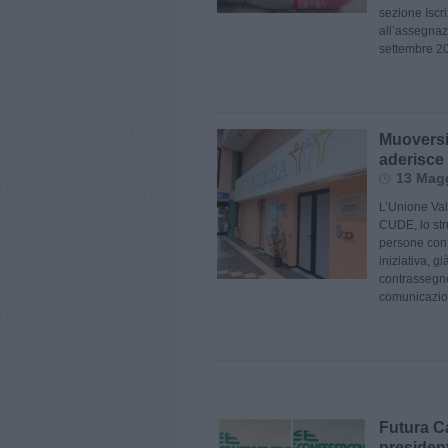
sezione Iscri
all’assegnazi
settembre 20
Muoversi 
aderisce
13 Magg
L’Unione Val
CUDE, lo str
persone con d
iniziativa, gi
contrassegno
comunicazioni
Futura Ca
presiden