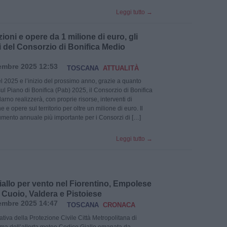
Leggi tutto
→
oni e opere da 1 milione di euro, gli
i del Consorzio di Bonifica Medio
embre 2025 12:53
TOSCANA
ATTUALITÀ
el 2025 e l’inizio del prossimo anno, grazie a quanto
ul Piano di Bonifica (Pab) 2025, il Consorzio di Bonifica
rno realizzerà, con proprie risorse, interventi di
e opere sul territorio per oltre un milione di euro. Il
umento annuale più importante per i Consorzi di […]
Leggi tutto
→
allo per vento nel Fiorentino, Empolese
 Cuoio, Valdera e Pistoiese
embre 2025 14:47
TOSCANA
CRONACA
tiva della Protezione Civile Città Metropolitana di