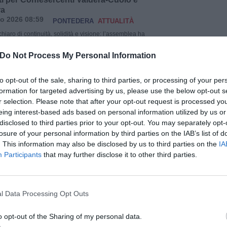
ra
o 2026 08:59
PONTEDERA
ATTUALITÀ
iaro di continuità, solidità e visione: l’assemblea ha
conferma di Futura Cavallini alla guida di Confesercenti
-Cuoio e di Valentina Aurilio come presidente del
Do Not Process My Personal Information
 Confesercenti Pontedera. Una doppia conferma che
rmine di un anno straordinario, segnato da una crescita
to opt-out of the sale, sharing to third parties, or processing of your per
 sotto ogni punto di vista. Numeri […]
formation for targeted advertising by us, please use the below opt-out s
r selection. Please note that after your opt-out request is processed y
Leggi tutto
→
eing interest-based ads based on personal information utilized by us or
disclosed to third parties prior to your opt-out. You may separately opt-
Internazionale delle Donne nella
losure of your personal information by third parties on the IAB’s list of
 l'Unione Valdera promuove un evento
. This information may also be disclosed by us to third parties on the
IA
cuole
Participants
that may further disclose it to other third parties.
raio 2026 19:01
VALDERA
ATTUALITÀ
1 febbraio ricorre la Giornata Internazionale delle
 Scienza promossa dalle Nazioni Unite. Come negli
 l’Unione Valdera, per conto della Conferenza
pu
l Data Processing Opt Outs
ale, propone una iniziativa che coinvolga tutti gli
astici della Valdera con la partecipazione on line delle
Pu
 delle classi II di scuola secondaria di 1° grado, […]
o opt-out of the Sharing of my personal data.
pu