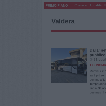
PRIMO PIANO
Cronaca
Attualità
P
Valdera
Dal 1° se
pubblico 
31 Lugl
ECONOMIA
Muoversi in V
sarà più sem
gomma affid
Temporaneo d
fino al 31 o
due mesi. Il 