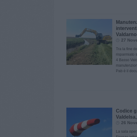
Manutenzi
intervent
Valdarno
27 Nov
Tra la fine d
risparmiato s
4 Basso Valda
manutenzione 
Pab è il doc
Codice gi
Valdelsa,
26 Nov
La sala opera