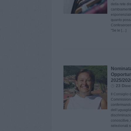
della rete di
cambiamento 
esponenziale
quanto possa
Confesercent
“Se le […]
Nominata
Opportuni
2025/202
23 Dice
Il Consiglio
Commissione 
confermando 
dell’uguagli
discriminaz
conoscitive,
selezionati s