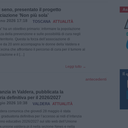
 seno, presentato il progetto
As
ciazione ‘Non più sola’
no 2026 17:18
TOSCANA
ATTUALITÀ
a” ha un obiettivo primario: informare la popolazione
za della prevenzione e sulle possibilità di cura negli
territorio. Questa la forza dell’associazione di
he da 20 anni accompagna le donne della Valdera e
Cecina che affrontano il percorso di cura per il tumore al
ciazione e il […]
Leggi tutto
→
antecedenti
fanzia in Valdera, pubblicata la
ia definitiva per il 2026/2027
io 2026 10:38
VALDERA
ATTUALITÀ
dera comunica che giovedì 28 maggio è stata
 graduatoria definitiva per l’accesso ai nidi d’infanzia
’anno educativo 2026/2027 sul sito web dell’Unione
.unione.valdera.pi.it nella sezione News e nella