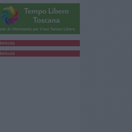
bblicità
bblicità