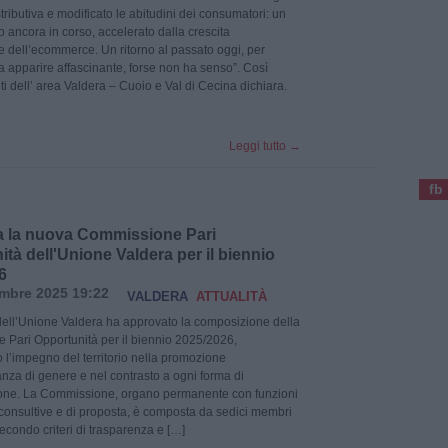
stributiva e modificato le abitudini dei consumatori: un
ancora in corso, accelerato dalla crescita
 dell’ecommerce. Un ritorno al passato oggi, per
 apparire affascinante, forse non ha senso”. Così
i dell’ area Valdera – Cuoio e Val di Cecina dichiara.
Leggi tutto
→
fb
 la nuova Commissione Pari
tà dell'Unione Valdera per il biennio
6
mbre 2025 19:22
VALDERA
ATTUALITÀ
 dell’Unione Valdera ha approvato la composizione della
Pari Opportunità per il biennio 2025/2026,
l’impegno del territorio nella promozione
anza di genere e nel contrasto a ogni forma di
ione. La Commissione, organo permanente con funzioni
 consultive e di proposta, è composta da sedici membri
econdo criteri di trasparenza e […]