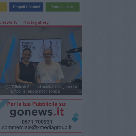
Empoli Channel
Tempo Libero
onews.tv
Photogallery
poli]
A 'Pillole di Storia' si analizza il legame tra
Empoli e l'epoca napoleonica