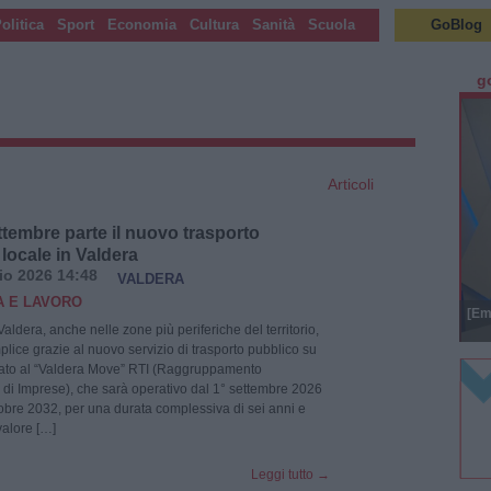
olitica
Sport
Economia
Cultura
Sanità
Scuola
GoBlog
g
Articoli
ttembre parte il nuovo trasporto
locale in Valdera
io 2026 14:48
VALDERA
 E LAVORO
[Em
aldera, anche nelle zone più periferiche del territorio,
plice grazie al nuovo servizio di trasporto pubblico su
ato al “Valdera Move” RTI (Raggruppamento
i Imprese), che sarà operativo dal 1° settembre 2026
ttobre 2032, per una durata complessiva di sei anni e
valore […]
Leggi tutto
→