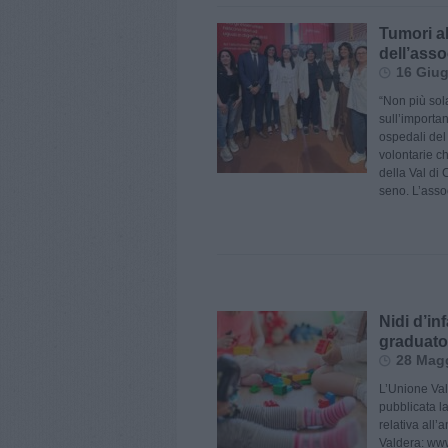
Tumori al
dell’asso
16 Giug
“Non più sol
sull’importan
ospedali del 
volontarie c
della Val di 
seno. L’asso
Nidi d’in
graduator
28 Magg
L’Unione Val
pubblicata la
relativa all
Valdera: www