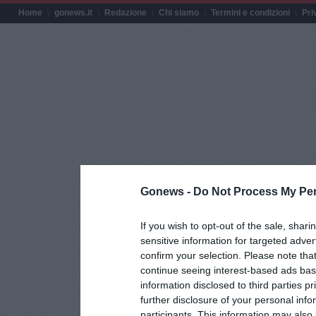
Home
gonews.it
Redazione
Chi siamo
Termini e condizioni
Pri
Gonews -
Do Not Process My Per
If you wish to opt-out of the sale, shari
sensitive information for targeted adver
confirm your selection. Please note tha
continue seeing interest-based ads base
information disclosed to third parties p
further disclosure of your personal info
participants. This information may also 