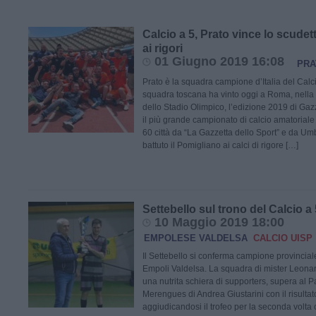
Calcio a 5, Prato vince lo scudet
ai rigori
01 Giugno 2019 16:08
PRA
Prato è la squadra campione d’Italia del Calc
squadra toscana ha vinto oggi a Roma, nella
dello Stadio Olimpico, l’edizione 2019 di Gaz
il più grande campionato di calcio amatoriale 
60 città da “La Gazzetta dello Sport” e da Umbr
battuto il Pomigliano ai calci di rigore […]
Settebello sul trono del Calcio a
10 Maggio 2019 18:00
EMPOLESE VALDELSA
CALCIO UISP
Il Settebello si conferma campione provincial
Empoli Valdelsa. La squadra di mister Leonard
una nutrita schiera di supporters, supera al P
Merengues di Andrea Giustarini con il risultat
aggiudicandosi il trofeo per la seconda volta