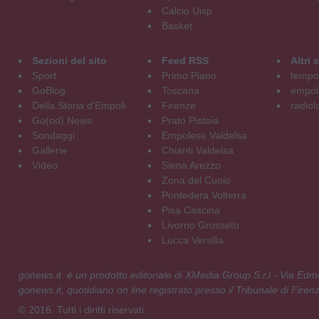
Calcio Uisp
Basket
Sezioni del sito
Feed RSS
Altri
Sport
Primo Piano
tempol
GoBlog
Toscana
empoli
Della Storia d'Empoli
Firenze
radiol
Go(od) News
Prato Pistoia
Sondaggi
Empolese Valdelsa
Gallerie
Chianti Valdelsa
Video
Siena Arezzo
Zona del Cuoio
Pontedera Volterra
Pisa Cascina
Livorno Grosseto
Lucca Versilia
gonews.it è un prodotto editoriale di XMedia Group S.r.l - Via E
gonews.it, quotidiano on line registrato presso il Tribunale di Fire
© 2016. Tutti i diritti riservati.