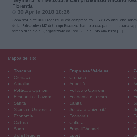
Neymar Jr’s Five 2018, a Campi Bisenzio vincono Rea
Florentia
30 Aprile 2018 18:26
Sono stati oltre 300 i ragazzi, di età compresa tra i 16 e i 25 anni, che sabat
della Polisportiva M2 di Campi Bisenzio, hanno preso parte alla quarta tapp
torneo di calcio a 5, organizzato da Red Bull e giunto alla terza […]
Mappa del sito
Toscana
Empolese Valdelsa
Z
Cronaca
Cronaca
C
Attualità
Attualità
At
Politica e Opinioni
Politica e Opinioni
Po
Economia e Lavoro
Economia e Lavoro
E
Sanità
Sanità
S
Scuola e Università
Scuola e Università
S
Economia
Economia
E
Cultura
Cultura
C
Sport
EmpoliChannel
C
dalla Regione
Sport
S