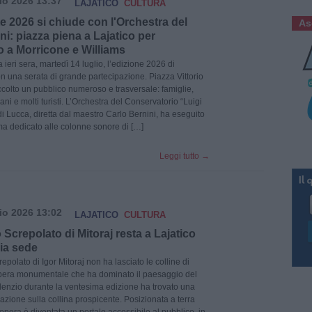
io 2026 13:37
LAJATICO
CULTURA
te 2026 si chiude con l'Orchestra del
As
i: piazza piena a Lajatico per
o a Morricone e Williams
 ieri sera, martedì 14 luglio, l’edizione 2026 di
con una serata di grande partecipazione. Piazza Vittorio
colto un pubblico numeroso e trasversale: famiglie,
ani e molti turisti. L’Orchestra del Conservatorio “Luigi
di Lucca, diretta dal maestro Carlo Bernini, ha eseguito
 dedicato alle colonne sonore di […]
Leggi tutto
→
io 2026 13:02
LAJATICO
CULTURA
o Screpolato di Mitoraj resta a Lajatico
ia sede
repolato di Igor Mitoraj non ha lasciato le colline di
opera monumentale che ha dominato il paesaggio del
ilenzio durante la ventesima edizione ha trovato una
azione sulla collina prospicente. Posizionata a terra