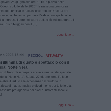
 giovedì 25 giugno alle ore 21.15 in piazza della
Odeon sotto le stelle 2026”, la rassegna promossa
a dei Fortificati e dall’assessorato alla Cultura del
onsacco che accompagnerà l’estate con spettacoli e
a ingresso libero nel cuore della città. Ad inaugurare il
arà Enrico Ruggeri con il […]
Leggi tutto
→
no 2026 15:44
PECCIOLI
ATTUALITÀ
si illumina di gusto e spettacolo con il
ella 'Notte Nera'
rico di Peccioli si prepara a vivere una serata speciale
o della “Notte Nera”. Sabato 27 giugno torna l’atteso
lebra il tartufo e le eccellenze del territorio in
ricca di magia, musica e divertimento per tutte le età,
 assoluto protagonista nei piatti di ristoranti, locali e
…]
Leggi tutto
→