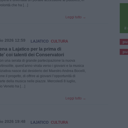
 l’opera è diventata un portale accessibile al pubblico, in
 volontà che ha […]
Leggi tutto
→
io 2026 12:59
LAJATICO
CULTURA
pu
ena a Lajatico per la prima di
pu
ite' coi talenti dei Conservatori
con una serata di grande partecipazione la nuova
rtinsolite, quest’anno virata verso i giovani e la musica
niziativa nasce dal desiderio del Maestro Andrea Bocelli,
ne il progetto, di offrire ai giovani l’opportunità di
arte della musica nelle piazze. Mercoledì 8 luglio,
rio Veneto ha […]
Leggi tutto
→
io 2026 19:48
LAJATICO
CULTURA