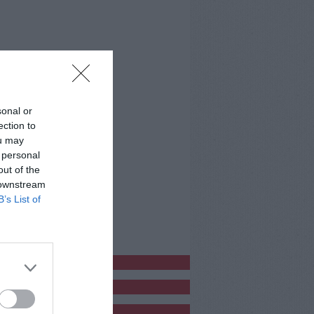
sonal or
ection to
ou may
 personal
out of the
 downstream
B’s List of
bblicitàCl
bblicità
bblicità