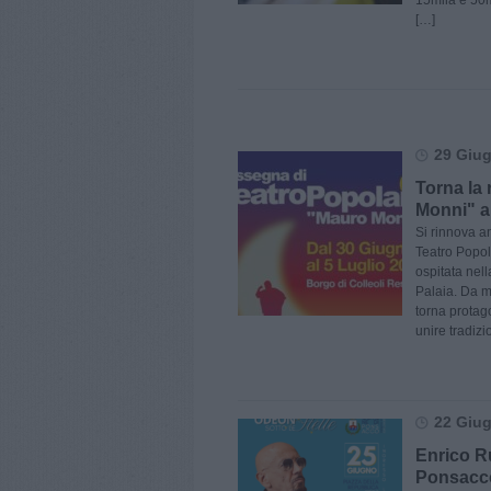
15mila e 50mi
[…]
29 Giug
Torna la
Monni" a
Si rinnova 
Teatro Popol
ospitata nel
Palaia. Da m
torna protag
unire tradizi
22 Giug
Enrico Ru
Ponsacc