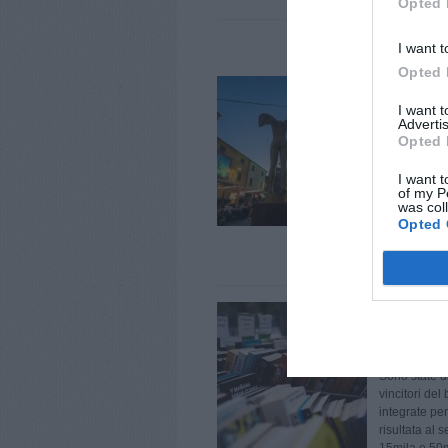
Opted 
I want t
Opted 
03 Lugl
Torna 'Ar
I want 
Advertis
dedicate 
Opted 
Ritorna Artin
mese di lugli
I want t
luglio e Andr
of my P
Silenzio. Art
was col
Silenzio di A
Opted 
02 Lugl
Pontedera
dal band
Sono state da
vincitori del
integrate per
risultata al 