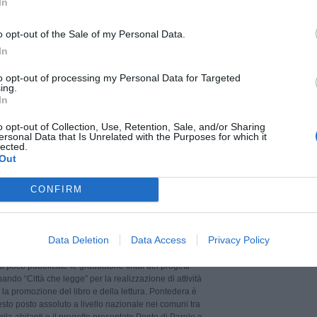
In
o opt-out of the Sale of my Personal Data.
In
io 2026 14:00
LAJATICO
CULTURA
tinsolite' a Lajatico con due serate
to opt-out of processing my Personal Data for Targeted
ing.
alla musica classica
In
solite, la rassegna che anima il borgo di Lajatico nel
o e che precede i concerti di Matteo Bocelli, martedì 21
o opt-out of Collection, Use, Retention, Sale, and/or Sharing
ea Bocelli, giovedì 23 e sabato 25 luglio al Teatro del
ersonal Data that Is Unrelated with the Purposes for which it
Insolite è una rassegna collaterale del Teatro del
lected.
rte che prende vita ogni estate a […]
Out
Leggi tutto
→
CONFIRM
io 2026 12:03
PONTEDERA
CULTURA
 'Città che legge': ottenuti 30mila euro
Data Deletion
Data Access
Privacy Policy
o nazionale
 poco pubblicate le graduatorie finali dei progetti
 bando “Città che legge” per la realizzazione di attività
 la promozione del libro e della lettura. Pontedera è
sesto posto assoluto a livello nazionale nei comuni tra