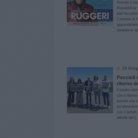
Prende il via
Repubblica “
dall’Accademi
Comune di P
appuntamenti 
cartellone s
19 Giug
Peccioli 
ritorno d
Il centro sto
con il ritorn
evento che ce
un’atmosfera 
con il tartufo
attività del [