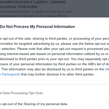
rvatori toscani a Lajatico: i giovani
ccendono 'Artinsolite'
me valore del territorio, a Lajatico succede da 21 anni.
ma mercoledì 8 luglio alle 21.30, in Piazza Vittorio
ima serata della nuova edizione di Artinsolite, la
 ogni anno anima il borgo di Lajatico nelle settimane
Do Not Process My Personal Information
 i concerti di Matteo Bocelli (21 luglio) e di […]
to opt-out of the sale, sharing to third parties, or processing of your per
Leggi tutto
→
formation for targeted advertising by us, please use the below opt-out s
r selection. Please note that after your opt-out request is processed y
eing interest-based ads based on personal information utilized by us or
disclosed to third parties prior to your opt-out. You may separately opt-
io 2026 11:56
VICOPISANO
CULTURA
losure of your personal information by third parties on the IAB’s list of
iamento da oltre 17mila euro per la
. This information may also be disclosed by us to third parties on the
IA
a di Vicopisano
Participants
that may further disclose it to other third parties.
 prestigioso per Vicopisano: il Comune si è aggiudicato
ento di 17.300 euro, pari al 100% di quanto richiesto,
to “Vicopisano: la Biblioteca giardino”, che ha il suo
Biblioteca Comunale Peppino Impastato, nell’ambito del
pu
l Data Processing Opt Outs
ale “Città che legge” 2025 promosso dal Centro per il
tura […]
Pu
o opt-out of the Sharing of my personal data.
pu
Leggi tutto
→